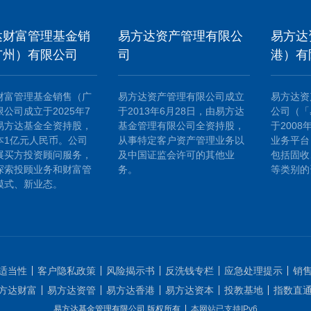
达财富管理基金销
易方达资产管理有限公
易方达
广州）有限公司
司
港）有
财富管理基金销售（广
易方达资产管理有限公司成立
易方达资
公司成立于2025年7
于2013年6月28日，由易方达
公司（「
易方达基金全资持股，
基金管理有限公司全资持股，
于200
本1亿元人民币。公司
从事特定客户资产管理业务以
业务平台
展买方投资顾问服务，
及中国证监会许可的其他业
包括固收
探索投顾业务和财富管
务。
等类别的
模式、新业态。
适当性
客户隐私政策
风险揭示书
反洗钱专栏
应急处理提示
销
方达财富
易方达资管
易方达香港
易方达资本
投教基地
指数直
易方达基金管理有限公司 版权所有
本网站已支持IPv6