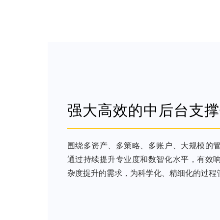
强大高效的中后台支撑
围绕多资产、多策略、多账户、大规模的
通过持续提升专业度和数智化水平，有效
杂度提升的需求，为科学化、精细化的过程