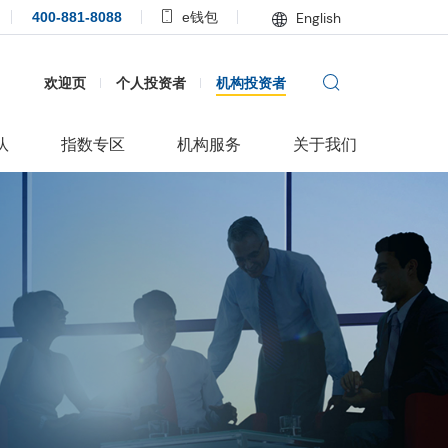
400-881-8088
e钱包
English
欢迎页
个人投资者
机构投资者
队
指数专区
机构服务
关于我们