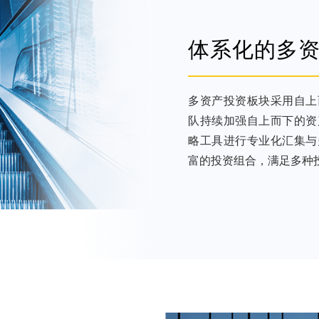
体系化的多
多资产投资板块采用自上
队持续加强自上而下的资
略工具进行专业化汇集与
富的投资组合，满足多种