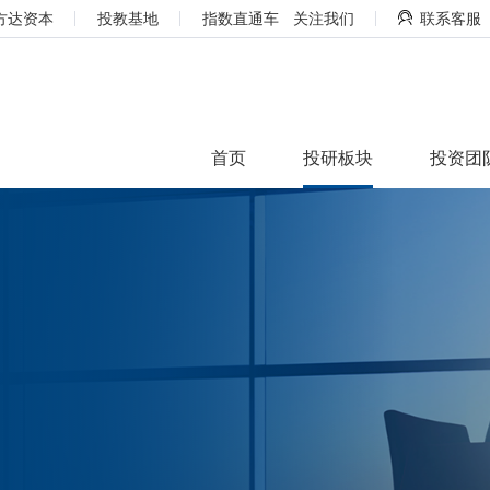
方达资本
投教基地
指数直通车
关注我们
联系客服
首页
投研板块
投资团