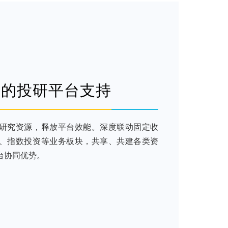
同的投研平台支持
研究资源，释放平台效能。深度联动固定收
、指数投资等业务板块，共享、共建各类资
台协同优势。