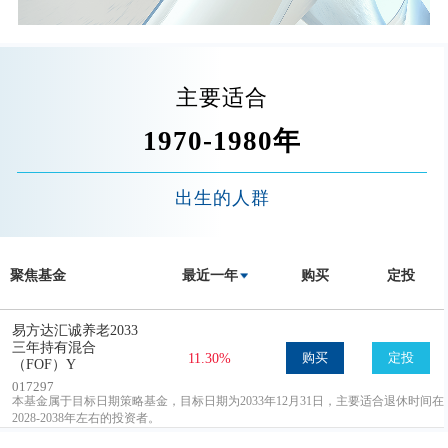
主要适合
1970-1980年
出生的人群
聚焦基金
最近一年
购买
定投
易方达汇诚养老2033
三年持有混合
购买
定投
11.30%
（FOF）Y
017297
本基金属于目标日期策略基金，目标日期为2033年12月31日，主要适合退休时间在
2028-2038年左右的投资者。