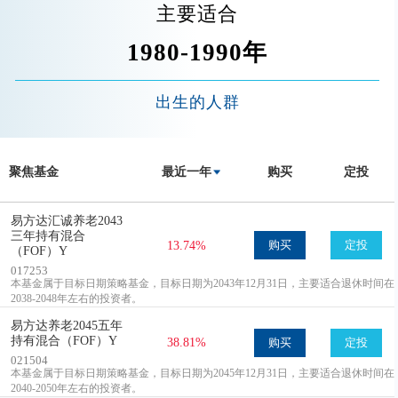
主要适合
1980-1990年
出生的人群
聚焦基金
最近一年
购买
定投
易方达汇诚养老2043
三年持有混合
购买
定投
13.74%
（FOF）Y
017253
本基金属于目标日期策略基金，目标日期为2043年12月31日，主要适合退休时间在
2038-2048年左右的投资者。
易方达养老2045五年
持有混合（FOF）Y
38.81%
购买
定投
021504
本基金属于目标日期策略基金，目标日期为2045年12月31日，主要适合退休时间在
2040-2050年左右的投资者。