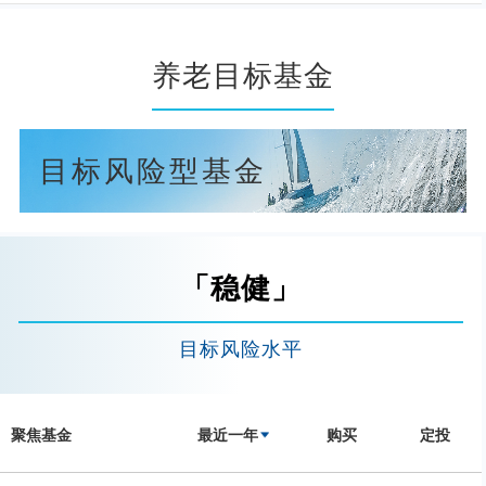
养老目标基金
目标风险型基金
「稳健」
目标风险水平
聚焦基金
最近一年
购买
定投