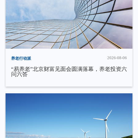
2026-08-06
养老行动派
“易养老”北京财富见面会圆满落幕，养老投资六
问六答