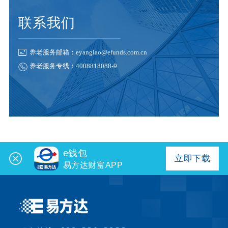
联系我们
养老服务邮箱：eyanglao@efunds.com.cn
养老服务专线：4008818088-9
e钱包
立即下载
易方达财富APP