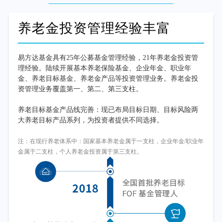
养老金投资管理经验丰富
易方达基金具有25年公募基金管理经验，21年养老金投资管
理经验。陆续开展基本养老保险基金、企业年金、职业年
金、养老目标基金、养老金产品等投资管理业务。养老金投
资管理业务覆盖第一、第二、第三支柱。
养老目标基金产品线完善：现已布局目标日期、目标风险两
大养老目标产品系列，为投资者提供不同选择。
注：在现行养老体系中：国家基本养老金属于一支柱，企业年金/职业年
金属于二支柱，个人养老金投资属于第三支柱。