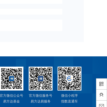
官方微信公众号
官方微信服务号
微信小程序
易方达基金
易方达易服务
指数直通车