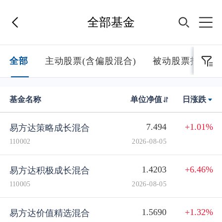
全部基金
首页
全部
主动股票(含偏股混合)
被动股票指数
基金经理
基金名称
单位净值
日涨跌
基金产品
7.494
+1.01%
易方达策略成长混合
110002
2026-08-05
指数专区
1.4203
+6.46%
易方达积极成长混合
110005
2026-08-05
FOF
1.5690
+1.32%
易方达价值精选混合