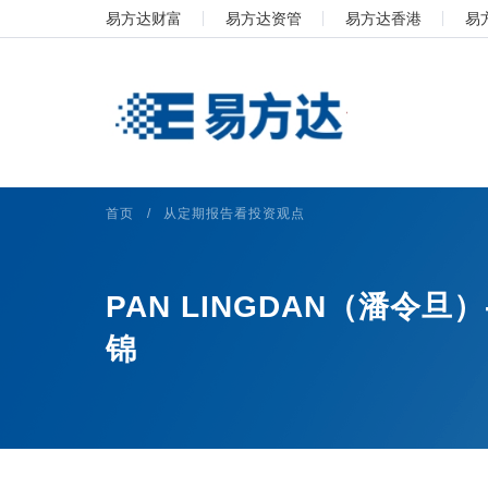
易方达财富
易方达资管
易方达香港
易
首页
/
从定期报告看投资观点
PAN LINGDAN（潘令
锦