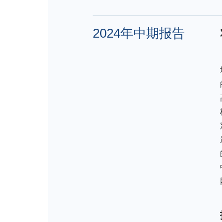
2024年中期报告