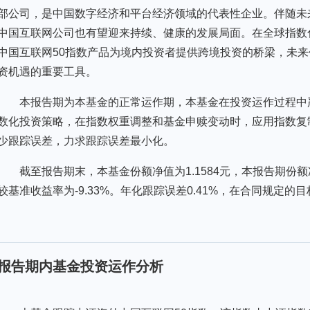
部公司，是中国数字经济和平台经济领域的代表性企业。伴随未
中国互联网公司也有望迎来持续、健康的发展局面。在全球指数
中国互联网50指数产品为境内投资者提供跨境投资的桥梁，未
资机遇的重要工具。
本报告期为本基金的正常运作期，本基金在投资运作过程中
数化投资策略，在指数权重调整和基金申赎变动时，应用指数复
少跟踪误差，力求跟踪误差最小化。
截至报告期末，本基金份额净值为1.1584元，本报告期份额
较基准收益率为-9.33%。年化跟踪误差0.41%，在合同规定的
报告期内基金投资运作分析