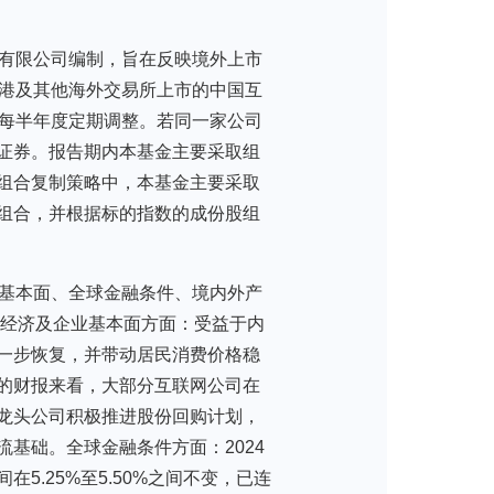
数有限公司编制，旨在反映境外上市
香港及其他海外交易所上市的中国互
并每半年度定期调整。若同一家公司
证券。报告期内本基金主要采取组
组合复制策略中，本基金主要采取
组合，并根据标的指数的成份股组
业基本面、全球金融条件、境内外产
观经济及企业基本面方面：受益于内
一步恢复，并带动居民消费价格稳
的财报来看，大部分互联网公司在
龙头公司积极推进股份回购计划，
基础。全球金融条件方面：2024
.25%至5.50%之间不变，已连