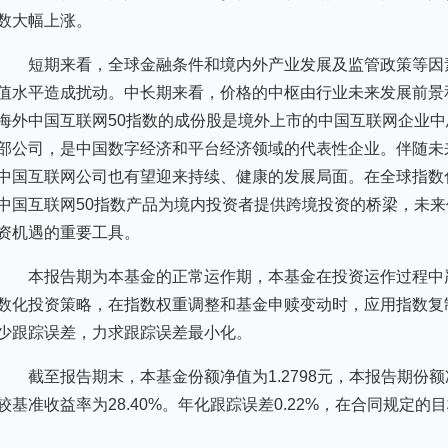
数大幅上涨。
短期来看，全球金融条件和境内外产业发展及监管政策等因
值水平造成扰动。中长期来看，价格的中枢由行业未来发展前景
海外中国互联网50指数的成份股是境外上市的中国互联网企业
部公司，是中国数字经济和平台经济领域的代表性企业。伴随未
中国互联网公司也有望迎来持续、健康的发展局面。在全球指数
中国互联网50指数产品为境内投资者提供跨境投资的桥梁，未
资机遇的重要工具。
本报告期为本基金的正常运作期，本基金在投资运作过程中
数化投资策略，在指数权重调整和基金申赎变动时，应用指数复
少跟踪误差，力求跟踪误差最小化。
截至报告期末，本基金份额净值为1.2798元，本报告期份额
较基准收益率为28.40%。年化跟踪误差0.22%，在合同规定