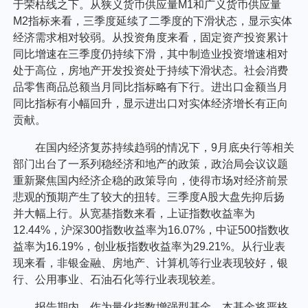
于荣枯线之下。从狭义货币供应量M1和广义货币供应量
M2指标来看，三季度延续了二季度的下滑状态，显示实体
经济需求相对较弱。从投资角度来看，固定资产投资累计
同比增速在三季度仍持续下滑，其中制造业投资增速相对
处于高位，房地产开发投资处于持续下滑状态。社会消费
品零售商品总额当月同比指标略有下行。进出口金额当月
同比指标有小幅回升，显示进出口对实体经济增长有正向
贡献。
在国内经济复苏持续趋弱的情况下，9月底央行等相关
部门出台了一系列稳经济和地产的政策，政治局会议议题
重新聚焦国内经济企稳的政策导向，使得市场对经济前景
悲观的预期产生了较大的扭转。三季度A股大盘先抑后扬
并大幅上行。从宽基指数来看，上证指数收益率为
12.44%，沪深300指数收益率为16.07%，中证500指数收
益率为16.19%，创业板指数收益率为29.21%。从行业表
现来看，非银金融、房地产、计算机等行业表现较好，银
行、公用事业、石油石化等行业表现较差。
报告期内，作为量化指数增强型基金，本基金将严格