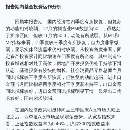
个人养老金
报告期内基金投资运作分析
投资顾问
回顾本报告期，国内经济在四季度有所恢复，但复苏
的动能相对较弱。12月的制造业PMI数据为50.1，虽然处
于扩张区间，但较11月的50.3，动能有所减弱。从M1和
关于我们
M2指标来看，四季度较三季度有所恢复，但力度非常微
弱，显示实体经济需求仍相对较弱。从投资角度来看，固
定资产投资累计同比增速在四季度有所企稳，其中制造业
我的账户
投资增速相对处于高位，房地产开发投资仍处于持续下滑
状态，基建投资有较快的增长。社会消费品零售总额当月
同比指标较三季度有所恢复，但恢复的动能趋弱。进出口
客服中心
金额当月同比指标四季度相对三季度基本持平，出口金额
同比指标较好，进口金额同比指标明显下滑，显示出口需
求较好，国内需求较弱。
English
在国内经济政策明显转向且三季度末A股市场大幅上
涨之后，四季度A股市场呈现震荡走势。从宽基指数来
看，上证指数收益率为0.46%，沪深300指数收益率