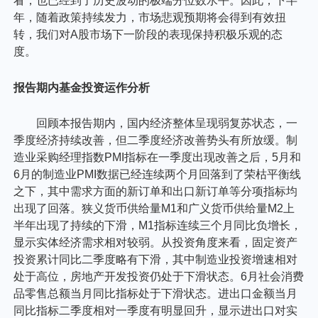
看，也已经到了历史波动的极端分位数水平。因此，下半
年，随着政策持续发力，市场悲观预期将会得到有效扭
转，我们对A股市场下一阶段的表现保持积极乐观的态
度。
报告期内基金投资运作分析
回顾本报告期内，国内经济整体呈现弱复苏状态，一
季度经济持续改善，但二季度经济改善势头有所放缓。制
造业采购经理指数PMI指标在一季度出现改善之后，5月和
6月的制造业PMI数据已经连续两个月回落到了荣枯平衡线
之下，其中需求方面的新订单和出口新订单等分项指标均
出现了回落。狭义货币供给量M1和广义货币供给量M2上
半年出现了持续的下滑，M1指标连续三个月同比负增长，
显示实体经济需求相对较弱。从投资角度来看，固定资产
投资累计同比二季度略有下滑，其中制造业投资增速相对
处于高位，房地产开发投资仍处于下滑状态。6月社会消费
品零售总额当月同比指标处于下滑状态。进出口金额当月
同比指标二季度相对一季度有明显回升，显示进出口对实