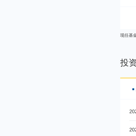
00
现任基
投
2
2