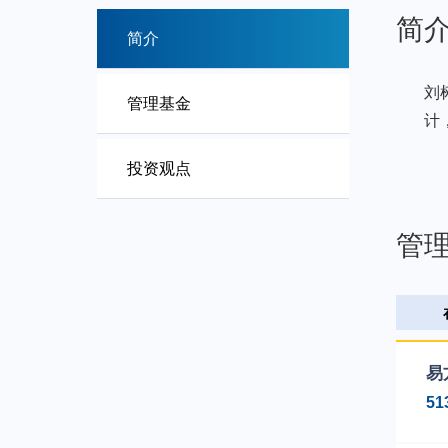
简
简介
刘
管理基金
计
投资观点
管
易
51