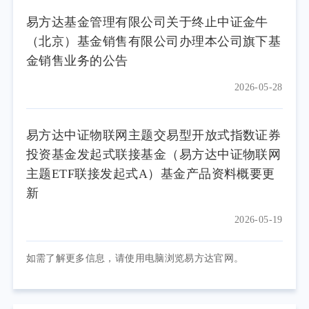
易方达基金管理有限公司关于终止中证金牛
（北京）基金销售有限公司办理本公司旗下基
金销售业务的公告
2026-05-28
易方达中证物联网主题交易型开放式指数证券
投资基金发起式联接基金（易方达中证物联网
主题ETF联接发起式A）基金产品资料概要更
新
2026-05-19
如需了解更多信息，请使用电脑浏览易方达官网。