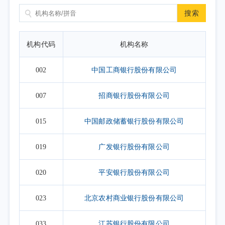
搜索
机构代码
机构名称
002
中国工商银行股份有限公司
007
招商银行股份有限公司
015
中国邮政储蓄银行股份有限公司
019
广发银行股份有限公司
020
平安银行股份有限公司
023
北京农村商业银行股份有限公司
033
江苏银行股份有限公司