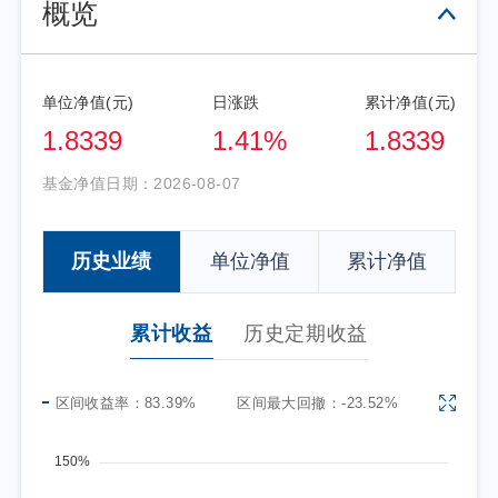
概览
单位净值(元)
日涨跌
累计净值(元)
1.8339
1.41%
1.8339
基金净值日期：
2026-08-07
历史业绩
单位净值
累计净值
累计收益
历史定期收益
区间收益率：
83.39%
区间最大回撤：
-23.52%