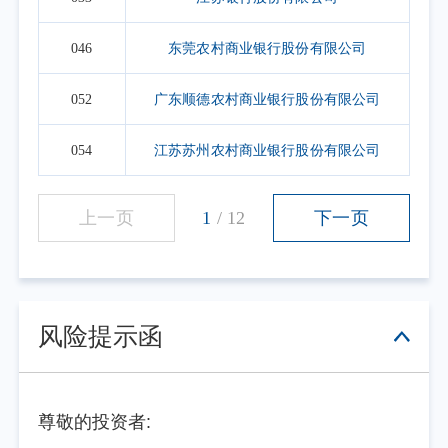
046
东莞农村商业银行股份有限公司
052
广东顺德农村商业银行股份有限公司
054
江苏苏州农村商业银行股份有限公司
上一页
1
/
12
下一页
风险提示函
尊敬的投资者: