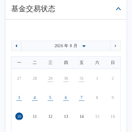
基金交易状态
一
二
三
四
五
六
日
27
28
29
30
31
1
2
3
4
5
6
7
8
9
10
11
12
13
14
15
16