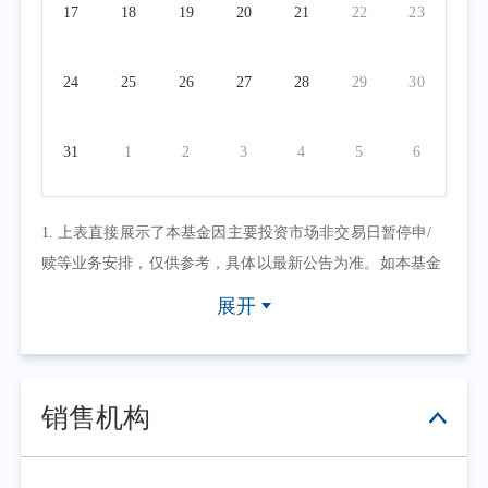
17
18
19
20
21
22
23
24
25
26
27
28
29
30
31
1
2
3
4
5
6
1. 上表直接展示了本基金因主要投资市场非交易日暂停申/
赎等业务安排，仅供参考，具体以最新公告为准。如本基金
因其他原因暂停申/赎等业务或有其他交易状态限制的，可点
展开
击具体日期查看，具体业务办理以相关公告为准。
2. 上表默认展示一个自然月的开放日安排，如需要查询本基
金其他月份开放日安排，可点击右上角的日历选择相应的时
销售机构
间区间。