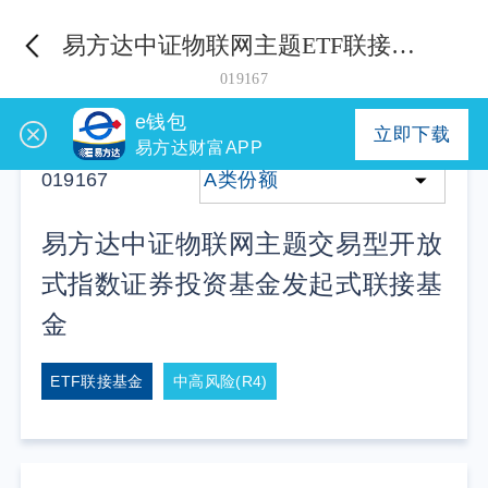
易方达中证物联网主题ETF联接发起式A
019167
e钱包
立即下载
易方达财富APP
019167
A类份额
易方达中证物联网主题交易型开放
式指数证券投资基金发起式联接基
金
ETF联接基金
中高风险(R4)