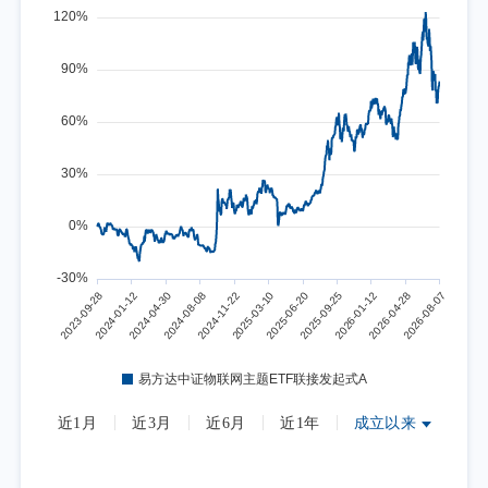
近1月
近3月
近6月
近1年
成立以来