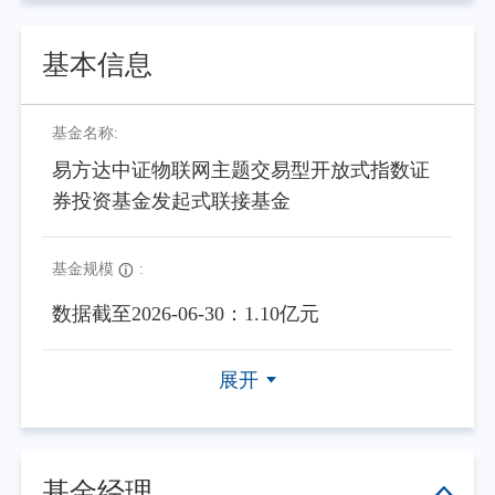
基本信息
基金名称:
易方达中证物联网主题交易型开放式指数证
券投资基金发起式联接基金
基金规模
:
数据截至2026-06-30：1.10亿元
展开
基金经理