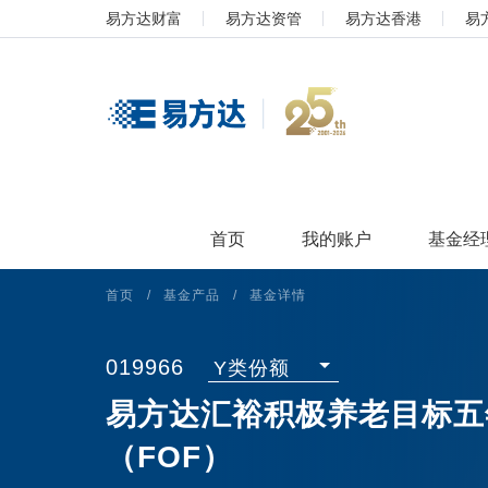
易方达财富
易方达资管
易方达香港
易
首页
我的账户
基金经
首页
/
基金产品
/
基金详情
019966
Y类份额
易方达汇裕积极养老目标五
（FOF）