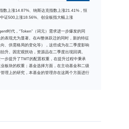
数上涨14.87%、纳斯达克指数上涨21.41%，恒
、中证500上涨18.56%、创业板指大幅上涨
t时代，“Token”（词元）需求进一步爆发的同
的表现尤为显著。在AI整体跃迁的同时，新的特征
走向、供需格局的变化等），这些成为在二季度影响
期抬升。因宏观扰动，资源品在二季度出现回调。
一步提升了TMT的配置权重，在提升过程中秉承
工业板块的权重；基金选择方面，在主动基金和二级
合管理上的研究，本基金的管理亦在这两个方面进行
们之前对获取收益积极的观点，但也需自省高收益并
素开始出现变化之象，对跟踪、判断要求提升。本基
。希望我们通过对风险严估、对投资标的的严选、对