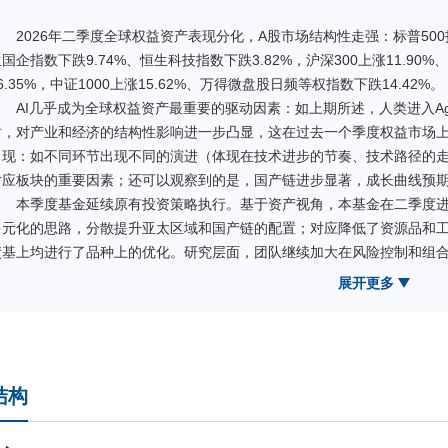
2026年二季度全球权益资产表现分化，A股市场结构性走强：标普500指
国企指数下跌9.74%、恒生科技指数下跌3.82%，沪深300上涨11.90%
6.35%，中证1000上涨15.62%、万得微盘股日频等权指数下跌14.42%。
AI几乎成为全球权益资产最重要的驱动因素：如上期所述，人类进入Agen
时，对产业和经济的结构性影响进一步凸显，这在过去一个季度权益市场上
出现：如不同环节出现不同的演进（体现在技术进步的节奏、技术路径的
对应板块的重要因素；还可以观察到的是，国产链进步显著，成长曲线预
本季度基金延续原有投资策略执行。基于资产视角，本基金在二季度进
多元化的思路，分散提升亚太区域和国产链的配置；对应降低了资源品和
债基上均进行了品种上的优化。研究层面，团队继续加大在风险控制和组
迭代。
展开更多
过去一个季度是本基金成立以来收益率最高的一个季度，诚然印证我
非常态。展望未来一个阶段，相信科技依然处于快速发展通道，但诸多因
金将秉承初心，继续为实现基金长期稳健增值的投资目标而展开投资活动
投资决策的审慎评估，让您的这份养老投资实现长期稳健增值！
结构