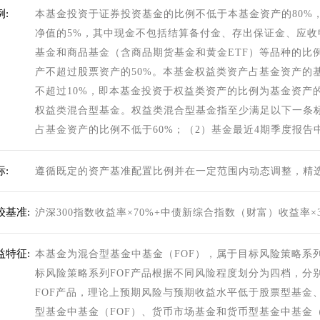
:
本基金投资于证券投资基金的比例不低于本基金资产的80%
净值的5%，其中现金不包括结算备付金、存出保证金、应
基金和商品基金（含商品期货基金和黄金ETF）等品种的比
产不超过股票资产的50%。本基金权益类资产占基金资产的基
不超过10%，即本基金投资于权益类资产的比例为基金资产的
权益类混合型基金。权益类混合型基金指至少满足以下一条
占基金资产的比例不低于60%；（2）基金最近4期季度报告
:
遵循既定的资产基准配置比例并在一定范围内动态调整，精
较基准:
沪深300指数收益率×70%+中债新综合指数（财富）收益率×3
益特征:
本基金为混合型基金中基金（FOF），属于目标风险策略系
标风险策略系列FOF产品根据不同风险程度划分为四档，分
FOF产品，理论上预期风险与预期收益水平低于股票型基金
型基金中基金（FOF）、货币市场基金和货币型基金中基金（