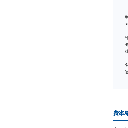
生
3
费率