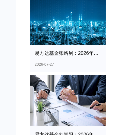
易方达基金张略钊：2026年7月市场展望
2026-07-27
易方达基金刘朝阳：2026年7月市场展望