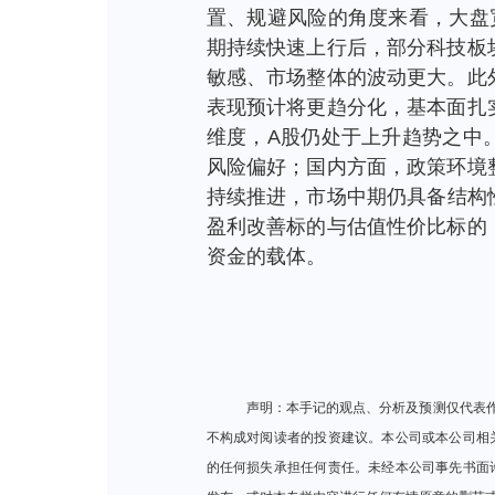
置、规避风险的角度来看，大盘
期持续快速上行后，部分科技板
敏感、市场整体的波动更大。此
表现预计将更趋分化，基本面扎
维度，A股仍处于上升趋势之中
风险偏好；国内方面，政策环境
持续推进，市场中期仍具备结构性
盈利改善标的与估值性价比标的
资金的载体。
声明：本手记的观点、分析及预测仅代表作
不构成对阅读者的投资建议。本公司或本公司相
的任何损失承担任何责任。未经本公司事先书面