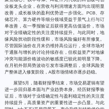
个人养老金
业板龙头企业，在营收与利润增速方面均出现明显
改善，成长板块的盈利优势进一步强化。PCB、存
投资顾问
储芯片、算力硬件等细分领域受益于景气上行与订
单改善，在一季报验证后获得更高估值溢价，市场
对于业绩确定性的关注度持续提升。与此同时，地
关于我们
缘风险扰动阶段性缓和，市场风险偏好有所修复。
尽管国际油价在月末仍维持高位运行，全球市场对
我的账户
于通胀与增长的讨论持续存在，但权益资产对地缘
冲突与能源价格波动的敏感度已较此前明显下降。
在月初外部局势波动引发市场调整后，全球风险资
客服中心
产整体进入修复阶段，A股市场情绪亦逐步趋稳。
English
展望5月，随着财报季结束，市场交易逻辑有望
进一步回归基本面与产业趋势本身。经历财报季验
证后，市场对于业绩确定性与盈利稳定性的关注度
持续提升，高质量资产的重要性进一步凸显。与此