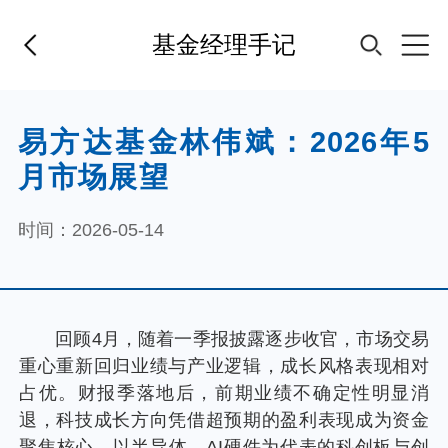
基金经理手记
首页
易方达基金林伟斌：2026年5
月市场展望
基金经理
时间：2026-05-14
基金产品
指数专区
回顾4月，随着一季报披露逐步收官，市场交易
重心重新回归业绩与产业逻辑，成长风格表现相对
FOF
占优。财报季落地后，前期业绩不确定性明显消
退，科技成长方向凭借超预期的盈利表现成为资金
聚焦核心。以半导体、AI硬件为代表的科创板与创