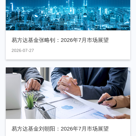
易方达基金张略钊：2026年7月市场展望
2026-07-27
易方达基金刘朝阳：2026年7月市场展望