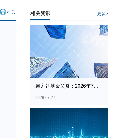
打印
相关资讯
更多>
易方达基金吴奇：2026年7月市场展望
2026-07-27