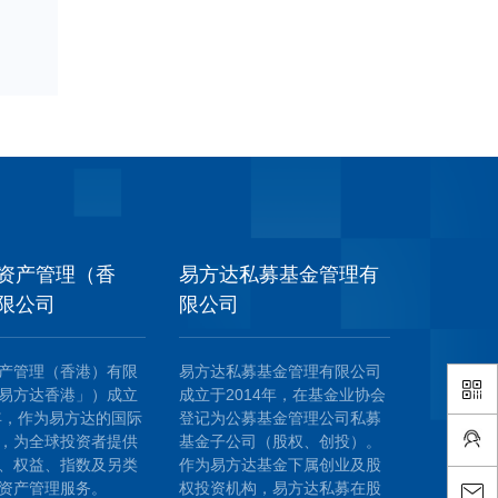
资产管理（香
易方达私募基金管理有
限公司
限公司
产管理（香港）有限
易方达私募基金管理有限公司
易方达香港」）成立
成立于2014年，在基金业协会
8年，作为易方达的国际
登记为公募基金管理公司私募
，为全球投资者提供
基金子公司（股权、创投）。
、权益、指数及另类
作为易方达基金下属创业及股
资产管理服务。
权投资机构，易方达私募在股