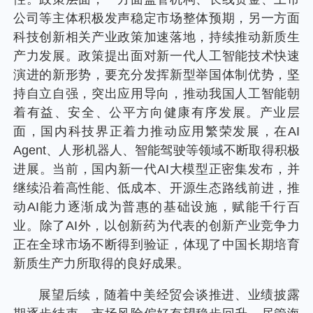
个人养老金
公司等主体积极发声稳定市场整体预期，另一方面
科技创新相关产业政策加速落地，持续推动新质生
投资顾问
产力发展。政策提出面对新一代人工智能技术快速
演进的新形势，要充分发挥新型举国体制优势，坚
持自立自强，突出应用导向，推动我国人工智能朝
关于我们
着有益、安全、公平方向健康有序发展。产业层
面，国内科技界正着力推动应用繁荣发展，在AI
我的账户
Agent、人形机器人、智能驾驶等领域不断取得积极
进展。当前，国内新一代AI大模型正密集发布，并
继续沿着高性能、低成本、开源生态路线前进，推
客服中心
动AI能力逐渐成为普惠的基础设施，赋能千行百
业。除了AI外，以创新药为代表的创新产业竞争力
English
正在全球市场不断得到验证，体现了中国长期培育
新质生产力所取得的良好成果。
展望后续，随着中美经贸会谈推进、业绩披露