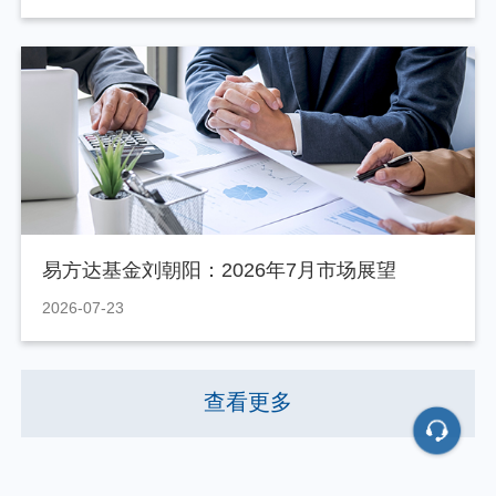
易方达基金刘朝阳：2026年7月市场展望
2026-07-23
查看更多