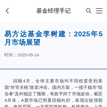
基金经理手记
首页
易方达基金李树建：2025年5
月市场展望
基金经理
时间：2025-05-14
基金产品
指数专区
回顾4月，全球主要市场均不同程度受到美
国“对等关税”政策冲击。国内方面，一揽子稳市“组
FOF
合拳”及时稳定了预期，有效平抑了市场波动，截至
4月末，A股市场已明显回稳向好，表现出较强韧
性。政策层面，一方面监管机构、长线资金、上市