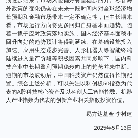
期逐步结束，市场风险偏好有望稳步回升。尽管海
外政策的变化仍会在未来一段时间内对全球经济增
长预期和金融市场带来一定不确定性，但中长期来
看，市场运行方向将更多回归自身基本面趋势。随
着一揽子应对政策落地实施，国内经济基本面稳步
回升向好的趋势预计将得到延续。在基础设施投入
加速、应用生态逐步完善、人形机器人等智能终端
陆续进入量产阶段等积极因素共同影响下，国内科
技产业中长期盈利预期稳步向上的趋势并未中断。
短期的市场波动后，中国科技资产仍然值得长期配
置。综合上述分析，可以关注以科创板50指数为代
表的A股科技核心资产及以科创人工智能指数、机器
人产业指数为代表的创新产业相关指数投资价值。
易方达基金 李树建
2025年5月13日