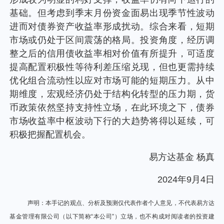
个人养老金
基础。但考虑到季末月份资金面易出现季节性波动
进而对债券资产收益率形成扰动。综合来看，短期
投资顾问
市场或仍处于区间震荡的格局。投资角度，经历调
整之后的信用债收益率相对价值有所提升，可适度
提高配置积极性等待利差压缩兑现，但也更需持续
关于我们
优化组合流动性以应对市场可能的短期压力。从中
期维度，宏观经济仍处于结构化转型的压力期，货
我的账户
币政策依然坚持支持性立场，在此环境之下，债券
市场收益率中枢波动下行的大趋势将得以延续，可
积极把握配置机会。
客服中心
易方达基金 杨真
English
2024年9月4日
声明：本手记的观点、分析及预测仅代表作者个人意见，不代表易方达
基金管理有限公司（以下简称“本公司”）立场，也不构成对阅读者的投资建