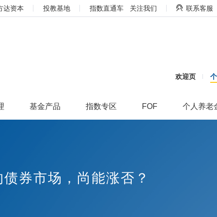
方达资本
投教基地
指数直通车
关注我们
联系客服
欢迎页
理
基金产品
指数专区
FOF
个人养老
的债券市场，尚能涨否？