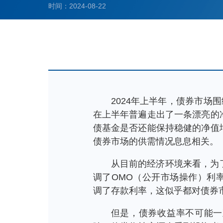
时间：2024-08-22
2024年上半年，债券市场
在上半年普遍走出了一条漂亮的
债基金是否还能保持稳健的净值
债券市场的供需情况息息相关。
从目前的经济环境来看，为
调了OMO（公开市场操作）利
调了存款利率，这似乎都对债券
但是，债券收益率不可能一