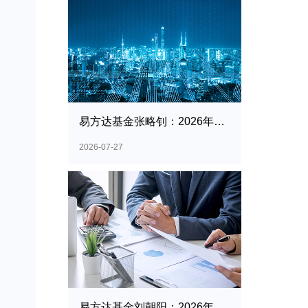
易方达基金张略钊：2026年7月市场展望
2026-07-27
易方达基金刘朝阳：2026年7月市场展望