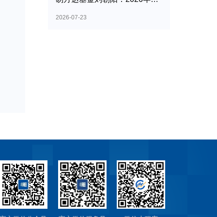
2026-07-23