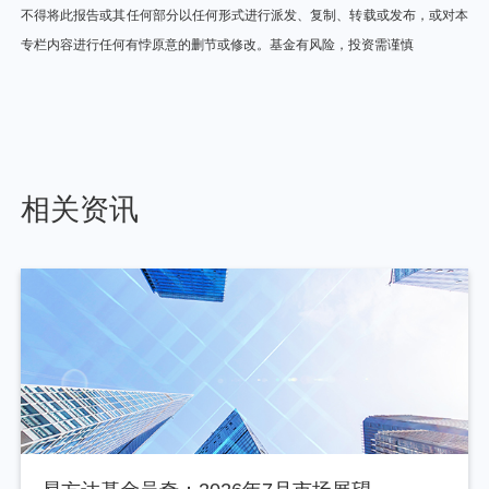
不得将此报告或其任何部分以任何形式进行派发、复制、转载或发布，或对本
专栏内容进行任何有悖原意的删节或修改。基金有风险，投资需谨慎
相关资讯