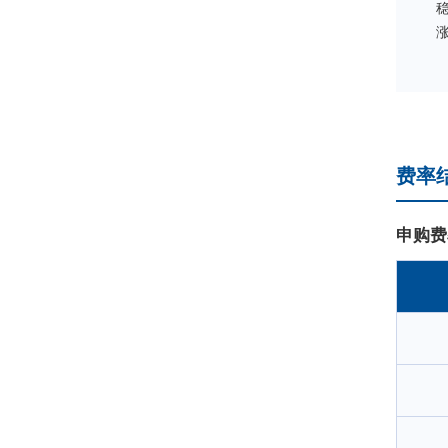
费率
申购费
为