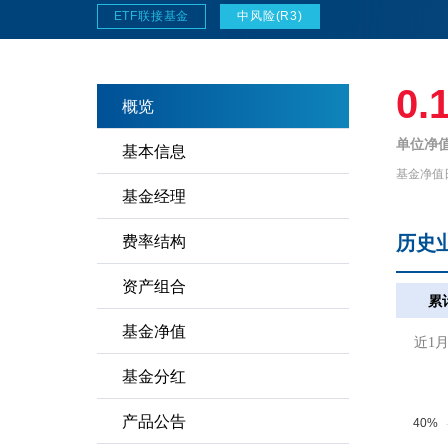
ETF联接基金
中风险(R3)
0.
概览
单位净值
基本信息
基金净值
基金经理
历史
费率结构
资产组合
累
基金净值
近1
基金分红
产品公告