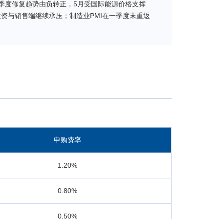
一季度修复趋势由负转正，5月受国际能源价格支撑
资与销售端继续承压；制造业PMI在一季度末重返
加积极的财政政策，着力扩大内需、推动消费升
期发展根基。
买入超3000亿港元，结构性增配科技赛道；外资
化显著：信息科技板块受益于AI硬件景气提升领
港币计价的恒生中国企业指数下跌9.74%，表现
济和新经济占比较为均衡，随着海外中概股回归及成
化的背景下，恒生中国企业指数产品将为境内投资者
申购费率
基金合同，坚持既定的指数化投资策略，依据基金申
1.20%
值增长率为-10.13%，同期业绩比较基准收益率
0.19%，同期业绩比较基准收益率为-10.66%。年
0.80%
0.50%