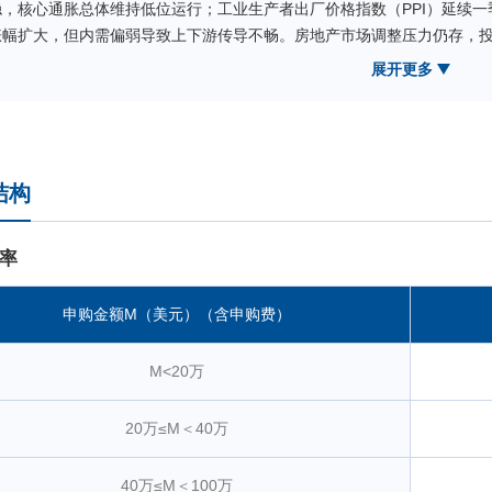
稳，核心通胀总体维持低位运行；工业生产者出厂价格指数（PPI）延续
涨幅扩大，但内需偏弱导致上下游传导不畅。房地产市场调整压力仍存，投
荣枯线后修复放缓，5月回落至临界点，内需复苏基础仍待巩固。
展开更多
政策层面，4月中央政治局会议明确稳定和增强资本市场信心，实施更
级；资本市场深化改革持续推进，助力现代化产业体系建设，夯实市场长
资金与情绪面上，南向资金延续净流入态势，截至二季度末年内累计净
受海外流动性收紧与风险偏好扰动，配置意愿趋于谨慎。季内市场结构性分
结构
涨；原材料、消费板块受内需修复偏弱拖累领跌。指数表现方面，报告期内以
弱于同期恒生指数。
恒生中国企业指数对香港上市的中国内地企业覆盖较为全面，传统经
率
份股定期调整，指数的新经济属性将逐渐增强。在中国经济发展日趋国际
搭起桥梁，帮助投资者分享港股市场上中国内地企业的投资机遇。
申购金额M（美元）（含申购费）
本报告期为本基金的正常运作期，本基金在投资运作过程中严格遵守
赎变动等情况进行日常组合管理，力求跟踪误差最小化。
M<20万
截至报告期末，本基金A类基金份额净值为0.9346元，本报告期份额净
-10.66%；C类基金份额净值为0.9414元，本报告期份额净值增长率为-1
20万≤M＜40万
化跟踪误差0.61%，在合同规定的目标控制范围之内。
40万≤M＜100万