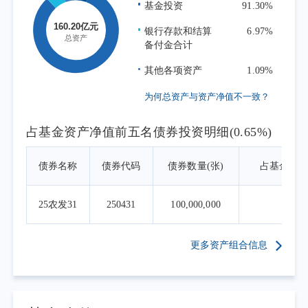
基金投资
91.30%
市场的重要特色。伴随着宏观经济复苏和产业
政策优化，港股科技公司有望持续良性健康发
银行存款和结算
6.97%
备付金合计
展。在全球新能源、信息科技等产业快速发展
的背景下，恒生科技指数产品将为境内投资者
其他各项资产
1.09%
搭起桥梁，帮助投资者分享港股市场上科技型
为何总资产与资产净值不一致？
龙头企业的投资机遇。
本报告期为本基金的正常运作期，本基金
占基金资产净值前五名债券投资明细(0.65%)
在投资运作过程中严格遵守基金合同，坚持既
定的指数化投资策略，依据基金申赎变动等情
债券名称
债券代码
债券数量(张)
占基金资
况进行日常组合管理，力求跟踪误差最小化。
截至报告期末，本基金A类基金份额净值
25农发31
250431
100,000,000
0.6
为1.0699元，本报告期份额净值增长率
为-4.78%，同期业绩比较基准收益率
更多资产组合信息
为-5.07%；C类基金份额净值为1.0546元，本报
告期份额净值增长率为-4.85%，同期业绩比较
基准收益率为-5.07%。年化跟踪误差0.71%，在