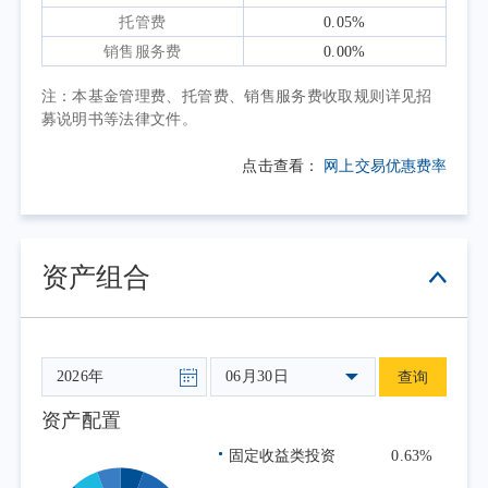
内市场结构性分化显著：信息科技板块受益于
托管费
0.05%
AI硬件景气提升领涨；消费板块受内需修复偏
销售服务费
0.00%
弱拖累领跌。
注：本基金管理费、托管费、销售服务费收取规则详见招
行业层面，港股科技行业受美联储鹰派转
募说明书等法律文件。
向压制成长估值、内需修复节奏放缓拖累互联
点击查看：
网上交易优惠费率
网企业盈利修复、头部企业业绩分化修复等多
重因素综合影响；板块结构性亮点突出，AI产
业链景气持续扩散，硬科技赛道表现领先，季
内指数完成季度检讨纳入AI原生企业，产业结
资产组合
构持续优化。报告期内港币计价的恒生科技指
数收跌3.82%，表现优于同期恒生指数。
短期来看，全球金融条件和境内外产业发
06月30日
查询
展及监管政策等因素仍有可能对港股科技公司
的价格和估值水平造成扰动。中长期来看，随
资产配置
着港股市场IPO政策的调整，越来越多的新经济
固定收益类投资
0.63%
公司选择在港股上市，科技创新已经成为港股