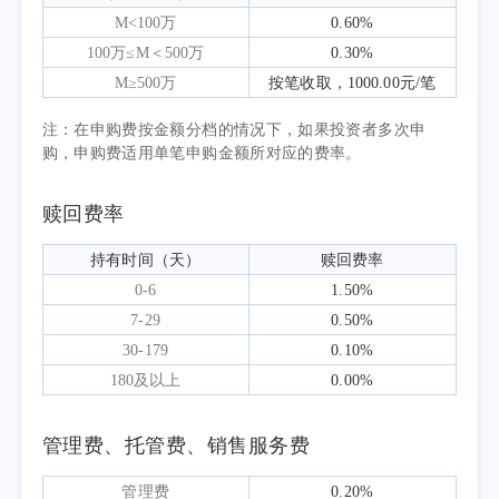
体维持低位运行；工业生产者出厂价格指数
M<100万
0.60%
（PPI）延续一季度修复趋势由负转正，5月受
100万≤M＜500万
0.30%
国际能源价格支撑涨幅扩大，但内需偏弱导致
M≥500万
按笔收取，1000.00元/笔
上下游传导不畅。房地产市场调整压力仍存，
注：在申购费按金额分档的情况下，如果投资者多次申
投资与销售端继续承压；制造业PMI在一季度
购，申购费适用单笔申购金额所对应的费率。
末重返荣枯线后修复放缓，5月回落至临界点，
内需复苏基础仍待巩固。
赎回费率
政策层面，4月中央政治局会议明确稳定和
持有时间（天）
赎回费率
增强资本市场信心，实施更加积极的财政政
0-6
1.50%
策，着力扩大内需、推动消费升级；资本市场
7-29
0.50%
深化改革持续推进，助力现代化产业体系建
30-179
0.10%
设，夯实市场长期发展根基。
180及以上
0.00%
资金与情绪面上，南向资金延续净流入态
势，截至二季度末年内累计净买入超3000亿港
管理费、托管费、销售服务费
元，结构性增配科技赛道；外资受海外流动性
收紧与风险偏好扰动，配置意愿趋于谨慎。季
管理费
0.20%