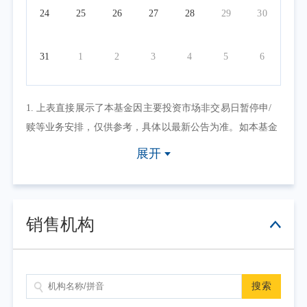
24
25
26
27
28
29
30
31
1
2
3
4
5
6
1. 上表直接展示了本基金因主要投资市场非交易日暂停申/
赎等业务安排，仅供参考，具体以最新公告为准。如本基金
因其他原因暂停申/赎等业务或有其他交易状态限制的，可点
展开
击具体日期查看，具体业务办理以相关公告为准。
2. 上表默认展示一个自然月的开放日安排，如需要查询本基
金其他月份开放日安排，可点击右上角的日历选择相应的时
销售机构
间区间。
搜索