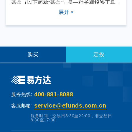
基金（以下简称“基金”）是一种长期投资工具，
其主要功能是分散投资，降低投资单一证券所
展开
带来的个别风险。基金不同于银行储蓄等能够
提供固定收益预期的金融工具，当您购买基金
产品时，既可能按持有份额分享基金投资所产
生的收益，也可能承担基金投资所带来的损
失。
购买
定投
基金销售机构根据法规要求对投资者类别、风
险承受能力和基金的风险等级进行划分，并提
出适当性匹配意见。本基金法律文件中涉及基
400-881-8088
服务热线:
金风险特征的表述与基金销售机构对基金的风
险评级可能不一致，您在做出投资决策之前，
service@efunds.com.cn
客服邮箱:
请仔细阅读基金合同、基金招募说明书和基金
服务时间：交易日8:30至22:00，非交易日
产品资料概要等产品法律文件和本风险揭示
8:30至17:30
书，充分认识本基金的风险收益特征和产品特