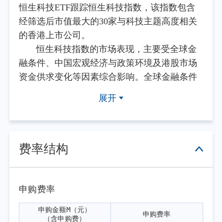
恒生科技ETF跟踪恒生科技指数，该指数包含
经筛选后市值最大的30家与科技主题高度相关
的香港上市公司。
恒生科技指数的市场表现，主要受全球金
融条件、中国宏观经济与政策环境及港股市场
资金供求变化等因素综合影响。全球金融条件
方面，美联储4月、6月议息会议均维持利率不
展开
变，联邦基金利率目标区间保持3.50%-3.75%。
6月点阵图显著转鹰，半数票委预计年内存在加
息可能，美元流动性宽松预期持续受挫；10年
期美债收益率高位震荡，美元指数走强，港元
费率结构
在联系汇率制度下承压，本地流动性环境趋
紧。
中国宏观经济形势方面，二季度经济呈弱
申购费率
修复格局。物价端，居民消费价格指数（CPI）
申购金额M（元）

申购费率
在一季度阶段性冲高后走势趋稳，核心通胀总
（含申购费）