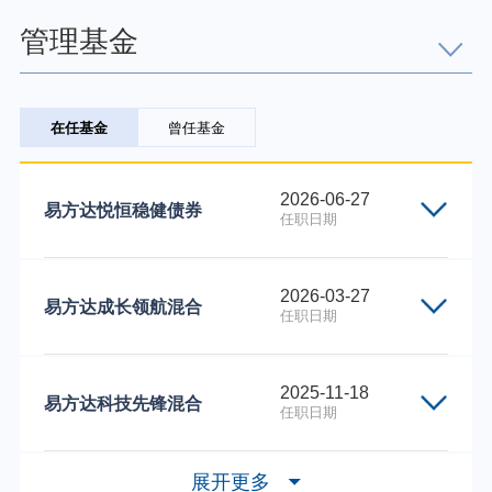
个人养老金
管理基金
投资顾问
在任基金
曾任基金
关于我们
2026-06-27
易方达悦恒稳健债券
任职日期
我的账户
下属基金类别份额类别的代码
下属基金类别份
2026-03-27
客服中心
易方达成长领航混合
任职日期
026197
易方达悦恒稳
English
026198
易方达悦恒稳
下属基金类别份额类别的代码
下属基金类别份
2025-11-18
易方达科技先锋混合
任职日期
026644
易方达成长领
026645
易方达成长领
下属基金类别份额类别的代码
下属基金类别份
展开更多