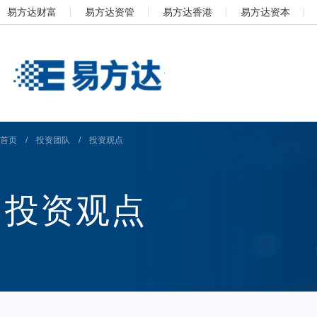
易方达财富
易方达资管
易方达香港
易方达资本
首页
/
投资团队
/
投资观点
投资观点