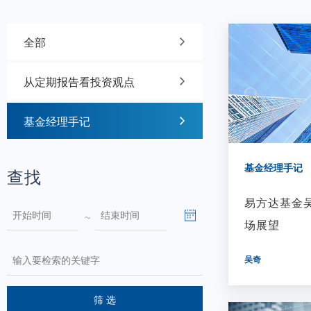
全部
从定期报告看投资观点
基金经理手记
基金经理手记
查找
易方达基金吴
~
场展望
吴奇
筛 选