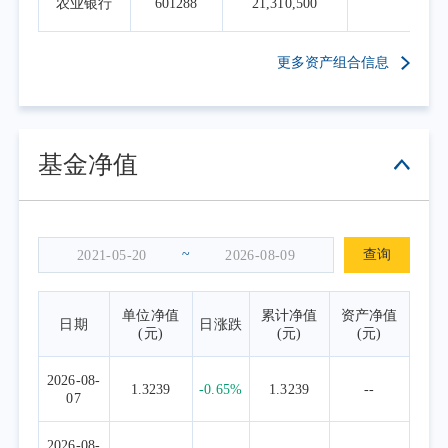
农业银行
601288
21,310,500
6.0
更多资产组合信息
基金净值
~
查询
单位净值
累计净值
资产净值
日期
日涨跌
(元)
(元)
(元)
2026-08-
1.3239
-0.65%
1.3239
--
07
2026-08-