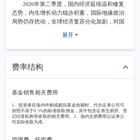
2026年第二季度，国内经济延续温和修复
态势，内生增长动力稳步积蓄，国际地缘政治
局势仍存扰动，全球经济复苏分化加剧，对国
内市场预期造成阶段性外部影响。季度内，稳
展开
增长政策协同发力，中央政治局会议部署下一
阶段经济工作，着力巩固经济复苏基础；央行
实施降准操作释放长期流动性，稳健的货币政
策保持灵活适度、精准有效，维持市场流动性
费率结构
合理充裕。金融管理部门持续引导金融机构优
化信贷投向，推动信贷资源向先进制造业、普
惠小微、科技创新、绿色低碳等实体经济重点
基金销售相关费用
领域和薄弱环节倾斜，实体经济综合融资成本
1、投资者在场内申购或赎回基金份额时，代办证券公司可
稳中有降，有效信贷供给保持平稳。房地产领
按照不高于0.5%的标准收取佣金，其中包含证券交易所、登
记结算机构等收取的相关费用。2、场内交易费用以证券公
域支持政策持续显效，市场销售边际改善，地
司实际收取为准。
方政府债务风险化解工作稳步推进，重点领域
风险整体可控，为银行业资产质量保持稳健形
管理费、托管费