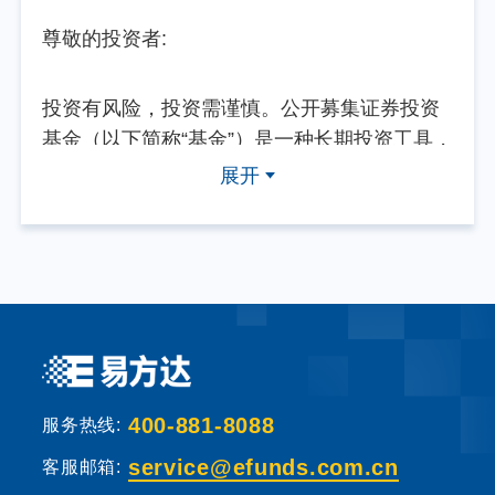
尊敬的投资者:
投资有风险，投资需谨慎。公开募集证券投资
基金（以下简称“基金”）是一种长期投资工具，
其主要功能是分散投资，降低投资单一证券所
展开
带来的个别风险。基金不同于银行储蓄等能够
提供固定收益预期的金融工具，当您购买基金
产品时，既可能按持有份额分享基金投资所产
生的收益，也可能承担基金投资所带来的损
失。
基金销售机构根据法规要求对投资者类别、风
400-881-8088
险承受能力和基金的风险等级进行划分，并提
服务热线:
出适当性匹配意见。本基金法律文件中涉及基
service@efunds.com.cn
客服邮箱:
金风险特征的表述与基金销售机构对基金的风