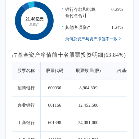
申赎变动时，应用指数复制和数量化技术降低
银行存款和结算
0.29%
冲击成本和减少跟踪误差，力求跟踪误差最小
备付金合计
化。
其他各项资产
1.24%
为何总资产与资产净值不一致？
占基金资产净值前十名股票投资明细(63.84%)
股票名称
股票代码
股票数量(股)
占基金资
招商银行
600036
8,904,309
14.
兴业银行
601166
12,452,500
9.6
工商银行
601398
24,081,000
7.9