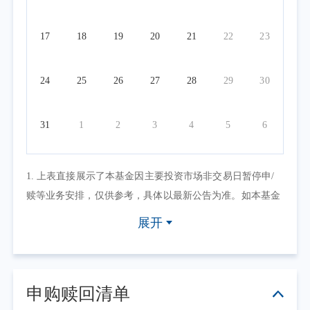
17
18
19
20
21
22
23
24
25
26
27
28
29
30
31
1
2
3
4
5
6
1. 上表直接展示了本基金因主要投资市场非交易日暂停申/
赎等业务安排，仅供参考，具体以最新公告为准。如本基金
因其他原因暂停申/赎等业务或有其他交易状态限制的，可点
展开
击具体日期查看，具体业务办理以相关公告为准。
2. 上表默认展示一个自然月的开放日安排，如需要查询本基
金其他月份开放日安排，可点击右上角的日历选择相应的时
申购赎回清单
间区间。