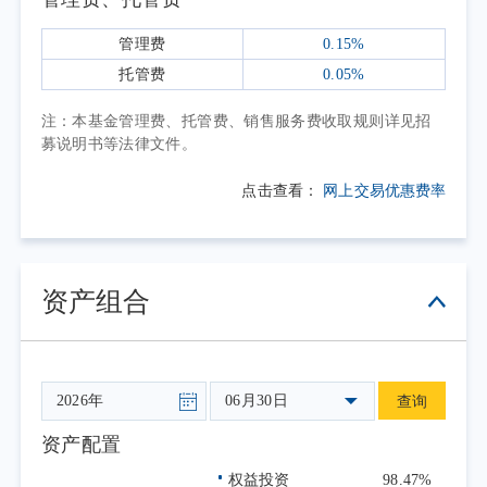
成了有效支撑。
在此背景下，A股市场整体呈现震荡走
管理费
0.15%
势，成长风格表现相对占优。银行板块受国内
托管费
0.05%
经济修复进程、市场风格轮动及外部不确定性
注：本基金管理费、托管费、销售服务费收取规则详见招
等多重因素影响，二级市场整体震荡调整，表
募说明书等法律文件。
现弱于市场主要宽基指数。季度前期，市场风
点击查看：
网上交易优惠费率
险偏好阶段性抬升，资金向高弹性成长主题集
中，银行板块随市场风格切换震荡下行；季度
中后期，地缘扰动阶段性推升避险情绪，银行
板块整体承压，表现弱于大盘。国有大型银行
资产组合
整体调整幅度相对更小，区域性银行股价波动
幅度相对更大。2026年第二季度，中证银行指
数下跌9.37%。
06月30日
查询
本报告期为本基金的正常运作期，本基金
在投资运作过程中严格遵守基金合同，坚持既
资产配置
定的指数化投资策略，在指数权重调整和基金
权益投资
98.47%