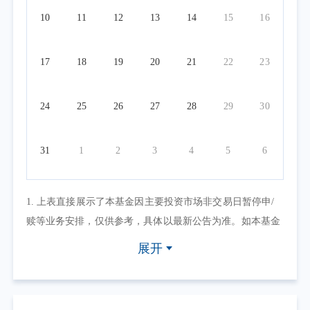
10
11
12
13
14
15
16
17
18
19
20
21
22
23
24
25
26
27
28
29
30
31
1
2
3
4
5
6
1. 上表直接展示了本基金因主要投资市场非交易日暂停申/
赎等业务安排，仅供参考，具体以最新公告为准。如本基金
因其他原因暂停申/赎等业务或有其他交易状态限制的，可点
展开
击具体日期查看，具体业务办理以相关公告为准。
2. 上表默认展示一个自然月的开放日安排，如需要查询本基
金其他月份开放日安排，可点击右上角的日历选择相应的时