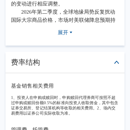
的变动进行相应调整。
2026年第二季度，全球地缘局势反复扰动
国际大宗商品价格，市场对美联储降息预期持
续修正，外部不确定性对国内市场预期造成阶
展开
段性扰动。国内经济稳步修复，中央政治局会
议部署稳增长相关举措，着力扩大内需、防范
化解重点领域风险；季度内央行实施降准操
作，维持市场流动性合理充裕，地产支持政策
费率结构
持续显效，地方政府债务风险化解工作稳步推
进，重点领域风险整体可控。产业层面，高端
装备、能源资源、金融等行业龙头盈利保持稳
基金销售相关费用
健，消费龙头受益于假期消费修复，盈利边际
1、投资人在申购或赎回时，申购赎回代理券商可按照不超
改善。
过申购或赎回份额0.5%的标准向投资人收取佣金，其中包含
证券交易所、登记结算机构等收取的相关费用。2、场内交
二季度A股市场整体震荡运行，资金在成
易费用以证券公司实际收取为准。
长与价值板块间轮动，大中市值龙头内部表现
分化。中证800指数覆盖的各行业龙头企业，走
管理费、托管费