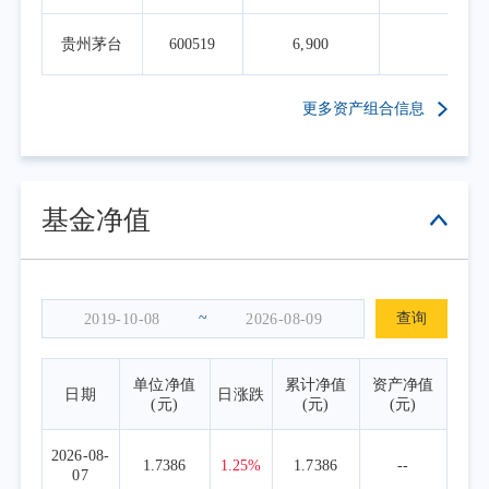
贵州茅台
600519
6,900
1.7
更多资产组合信息
基金净值
~
查询
单位净值
累计净值
资产净值
日期
日涨跌
(元)
(元)
(元)
2026-08-
1.7386
1.25%
1.7386
--
07