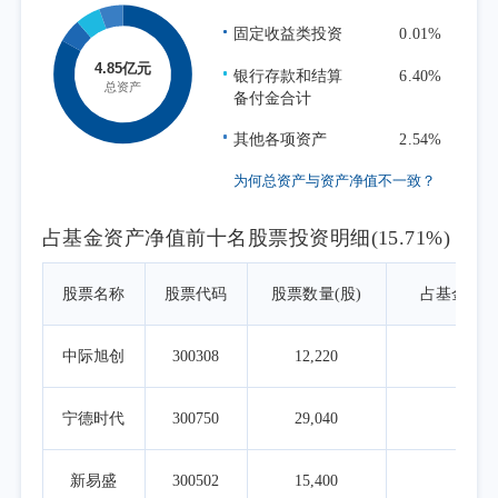
在投资运作过程中严格遵守基金合同，坚持既
固定收益类投资
0.01%
定的指数化投资策略，在指数权重调整和基金
申赎变动时，应用指数复制和数量化技术降低
银行存款和结算
6.40%
备付金合计
冲击成本和减少跟踪误差，力求跟踪误差最小
化。
其他各项资产
2.54%
为何总资产与资产净值不一致？
占基金资产净值前十名股票投资明细(15.71%)
股票名称
股票代码
股票数量(股)
占基金资
中际旭创
300308
12,220
3.2
宁德时代
300750
29,040
2.3
新易盛
300502
15,400
1.9