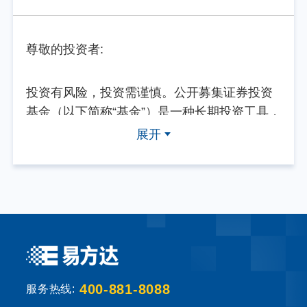
尊敬的投资者:
投资有风险，投资需谨慎。公开募集证券投资
基金（以下简称“基金”）是一种长期投资工具，
其主要功能是分散投资，降低投资单一证券所
展开
带来的个别风险。基金不同于银行储蓄等能够
提供固定收益预期的金融工具，当您购买基金
产品时，既可能按持有份额分享基金投资所产
生的收益，也可能承担基金投资所带来的损
失。
基金销售机构根据法规要求对投资者类别、风
400-881-8088
险承受能力和基金的风险等级进行划分，并提
服务热线: