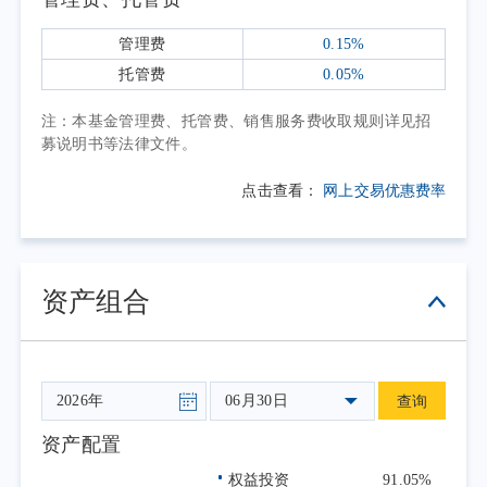
势与宏观经济预期、行业盈利周期相关性较
高。受益于大宗商品价格阶段性上行的上游资
管理费
0.15%
源龙头、具备业绩确定性的高端制造龙头表现
托管费
0.05%
相对稳健；受内需修复节奏影响的可选消费、
注：本基金管理费、托管费、销售服务费收取规则详见招
地产链龙头波动幅度相对更大。指数整体波动
募说明书等法律文件。
小于中小盘标的，一定程度上体现了大中市值
点击查看：
网上交易优惠费率
龙头的业绩稳定性特征。2026年第二季度，中
证800指数上涨13.71%。
中证800指数作为覆盖了大部分A股市值的
代表性宽基指数，市值风格偏向于中大盘，行
资产组合
业分布相对均衡，指数表现与中国宏观经济周
期以及各行业龙头上市公司整体盈利状况息息
相关。投资者在进行指数基金投资时应充分了
06月30日
查询
解指数的特点，并选择与自身风险承受能力相
匹配的产品。
资产配置
本报告期为本基金的正常运作期，本基金
权益投资
91.05%