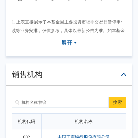
1. 上表直接展示了本基金因主要投资市场非交易日暂停申/
赎等业务安排，仅供参考，具体以最新公告为准。如本基金
因其他原因暂停申/赎等业务或有其他交易状态限制的，可点
展开
击具体日期查看，具体业务办理以相关公告为准。
2. 上表默认展示一个自然月的开放日安排，如需要查询本基
金其他月份开放日安排，可点击右上角的日历选择相应的时
销售机构
间区间。
搜索
机构代码
机构名称
002
中国工商银行股份有限公司