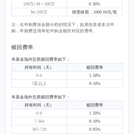
仍需巩固。
200万≤M＜500万
0.30%
债券市场方面，二季度利率债收益率整体
M≥500万
按笔收取，1000.00元/笔
呈现“先下后平”的震荡下行格局。季度初，在
注：在申购费按金额分档的情况下，如果投资者多次申
资金面超预期宽松以及市场对基本面修复斜率
购，申购费适用单笔申购金额所对应的费率。
预期修正的双重作用下，收益率明显下行，10
年期国债收益率从1.82%下行至1.75%。进入5
赎回费率
月，尽管政府债券发行节奏加快，但资金价格
本基金场内交易赎回费率如下：
维持低位运行，收益率进入窄幅震荡区间。6月
持有时间（天）
赎回费率
以来，经济数据延续分化，但受资金利率边际
0-6
1.50%
抬升影响，收益率出现一定调整。全季度来
7及以上
0.10%
看，5年以内国债收益率表现有所分化，其中1
年期国债表现最优，收益率下行约10BP，2-4年
本基金场外交易赎回费率如下：
期国债收益率下行2-5BP不等；5年以上期限国
持有时间（天）
赎回费率
债收益率下行幅度在8-12BP之间。国开债表现
0-6
1.50%
普遍优于国债，1-3年期国开债收益率下行约
7-364
0.10%
10BP，3年期以上国开债收益率普遍下行约
365-729
0.05%