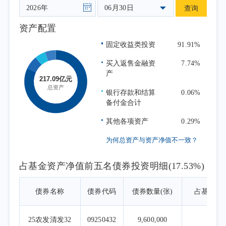
06月30日
查询
资产配置
固定收益类投资
91.91%
买入返售金融资
7.74%
产
银行存款和结算
0.06%
备付金合计
其他各项资产
0.29%
为何总资产与资产净值不一致？
占基金资产净值前五名债券投资明细(17.53%)
债券名称
债券代码
债券数量(张)
占基金资
25农发清发32
09250432
9,600,000
4.