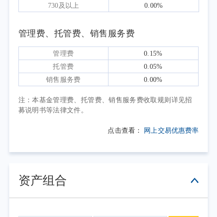
15BP。信用债市场表现良好，信用利差多有压
730及以上
0.00%
缩。
报告期内本基金主要以抽样复制的方式跟
管理费、托管费、销售服务费
踪指数。操作上，本基金总体上参考指数的结
管理费
0.15%
构和久期进行配置，辅助动态优化方法提高跟
托管费
0.05%
踪效果。
销售服务费
0.00%
注：本基金管理费、托管费、销售服务费收取规则详见招
募说明书等法律文件。
点击查看：
网上交易优惠费率
资产组合