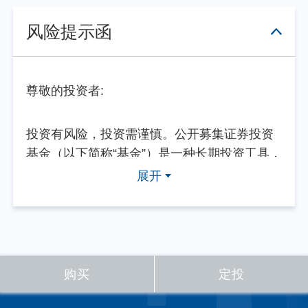
风险提示函
尊敬的投资者:
投资有风险，投资需谨慎。公开募集证券投资
基金（以下简称“基金”）是一种长期投资工具，
其主要功能是分散投资，降低投资单一证券所
展开
带来的个别风险。基金不同于银行储蓄等能够
提供固定收益预期的金融工具，当您购买基金
产品时，既可能按持有份额分享基金投资所产
生的收益，也可能承担基金投资所带来的损
失。
购买
定投