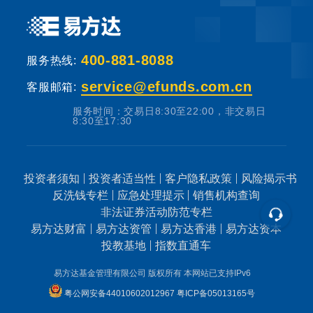
基金销售机构根据法规要求对投资者类别、风
险承受能力和基金的风险等级进行划分，并提
出适当性匹配意见。本基金法律文件中涉及基
400-881-8088
服务热线:
金风险特征的表述与基金销售机构对基金的风
险评级可能不一致，您在做出投资决策之前，
service@efunds.com.cn
客服邮箱:
请仔细阅读基金合同、基金招募说明书和基金
服务时间：交易日8:30至22:00，非交易日
产品资料概要等产品法律文件和本风险揭示
8:30至17:30
书，充分认识本基金的风险收益特征和产品特
性，认真考虑本基金存在的各项风险因素，并
投资者须知
投资者适当性
客户隐私政策
风险揭示书
根据自身的投资目的、投资期限、投资经验、
反洗钱专栏
应急处理提示
销售机构查询
资产状况等因素充分考虑自身的风险承受能
非法证券活动防范专栏
力，在了解产品情况及销售适当性意见的基础
易方达财富
易方达资管
易方达香港
易方达资本
上，理性判断并谨慎做出投资决策。
投教基地
指数直通车
易方达基金管理有限公司 版权所有
本网站已支持IPv6
根据有关法律法规，基金管理人易方达基金管
粤公网安备44010602012967
粤ICP备05013165号
理有限公司做出如下风险揭示：