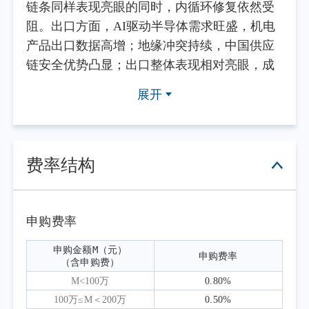
链条同样表现亮眼的同时，内循环修复依然受
阻。出口方面，AI驱动半导体需求旺盛，机电
产品出口数据高增；地缘冲突持续，中国供应
链安全优势凸显；出口整体表现相对亮眼，成
为经济的重要支撑。投资方面，房地产市场仍
展开
处于调整期，房地产开发投资延续负增长态
势，对固定资产投资形成持续拖累。同时，二
季度政府支出节奏放缓，基建投资有所回落，
拖累建筑上游产业链生产活动。制造业投资则
费率结构
受益于设备更新政策及高技术产业驱动，维持
较快增长，成为投资端的主要支撑。受居民收
入预期偏弱及消费信心修复缓慢的影响，社会
申购费率
消费品零售总额增速低位徘徊。PPI在输入性因
申购金额M（元）

申购费率
素推动下连续多月正增长，CPI环比基本持平于
（含申购费）
历史季节性均值，但核心CPI受服务价格等因素
M<100万
0.80%
拖累，指向内需修复力度偏弱，经济复苏基础
100万≤M＜200万
0.50%