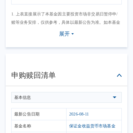
1. 上表直接展示了本基金因主要投资市场非交易日暂停申/
赎等业务安排，仅供参考，具体以最新公告为准。如本基金
因其他原因暂停申/赎等业务或有其他交易状态限制的，可点
展开
击具体日期查看，具体业务办理以相关公告为准。
2. 上表默认展示一个自然月的开放日安排，如需要查询本基
金其他月份开放日安排，可点击右上角的日历选择相应的时
间区间。
申购赎回清单
基本信息
最新公告日期
2026-08-11
基金名称
保证金收益货币市场基金