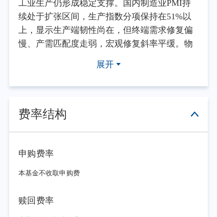
工业生产仍形成稳定支撑。国内制造业PMI持
续处于扩张区间，生产指数分项保持在51%以
上，显示生产端韧性尚在，但终端需求修复偏
慢、产需匹配度走弱，宏观修复斜率平缓。物
价方面，PPI在能源和AI相关产业链等多行业价
展开
格改善的共同推动下同比回升；CPI受制于服务
消费修复乏力、终端需求不足，4-5月同比增速
维持在1.2%。总体来看，通胀结构性上行但广
度有限。展望三季度，国内物价预计将维持温
费率结构
和偏弱格局、通胀约束有限；外需仍存结构性
韧性，但海外不确定性持续扰动；内需修复节
奏偏缓、实体融资需求改善力度不足，需求端
申购费率
整体呈现外强内弱、复苏动能偏弱的特征。总
本基金不收取申购费
体而言，二季度经济复苏节奏有所放缓，内需
修复不及预期、企业扩产意愿低迷，仍是当前
赎回费率
经济运行的核心结构性问题。