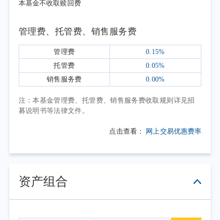
二季度宏观政策延续稳健偏宽松基调，操
本基金不收取赎回费
作上注重多工具协同，进一步完善了流动性调
控工具箱和利率调控框架。债市主要受资金面
管理费、托管费、销售服务费
预期波动、宏观数据结构性偏弱等因素驱动，
管理费
0.15%
呈震荡走强、利多共振走势，长短端收益率震
托管费
0.05%
荡下行。其中，中短债在4-5月受资金宽松和短
销售服务费
0.00%
端供需影响震荡下行，1年期AAA评级同业存单
收益率最低达1.43%；6月在流动性超预期收敛
注：本基金管理费、托管费、销售服务费收取规则详见招
募说明书等法律文件。
以及资金面预期修正下有所修复，截至二季度
末，1年期AAA评级同业存单收益率收至
点击查看：
网上交易优惠费率
1.47%。长债在4-5月受宽松资金面、地缘风险
缓和叠加偏弱的基本面影响走强，10年期国债
收益率最低达1.70%；6月资金面预期修正叠加
资产组合
交易盘止盈需求增加，10年期国债收益率小幅
上行至1.73%。整体来看，二季度收益率曲线延
续陡峭化态势。