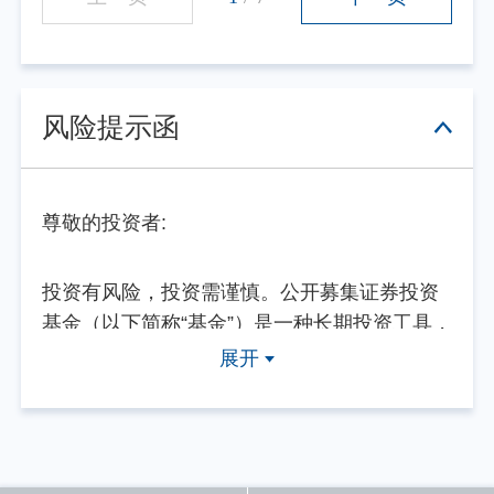
风险提示函
尊敬的投资者:
投资有风险，投资需谨慎。公开募集证券投资
基金（以下简称“基金”）是一种长期投资工具，
其主要功能是分散投资，降低投资单一证券所
展开
带来的个别风险。基金不同于银行储蓄等能够
提供固定收益预期的金融工具，当您购买基金
产品时，既可能按持有份额分享基金投资所产
生的收益，也可能承担基金投资所带来的损