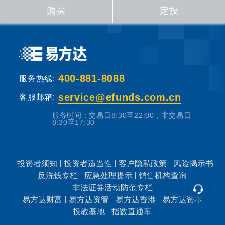
失。
购买
定投
基金销售机构根据法规要求对投资者类别、风
险承受能力和基金的风险等级进行划分，并提
出适当性匹配意见。本基金法律文件中涉及基
400-881-8088
服务热线:
金风险特征的表述与基金销售机构对基金的风
险评级可能不一致，您在做出投资决策之前，
service@efunds.com.cn
客服邮箱:
请仔细阅读基金合同、基金招募说明书和基金
服务时间：交易日8:30至22:00，非交易日
产品资料概要等产品法律文件和本风险揭示
8:30至17:30
书，充分认识本基金的风险收益特征和产品特
性，认真考虑本基金存在的各项风险因素，并
投资者须知
投资者适当性
客户隐私政策
风险揭示书
根据自身的投资目的、投资期限、投资经验、
反洗钱专栏
应急处理提示
销售机构查询
资产状况等因素充分考虑自身的风险承受能
非法证券活动防范专栏
力，在了解产品情况及销售适当性意见的基础
易方达财富
易方达资管
易方达香港
易方达资本
上，理性判断并谨慎做出投资决策。
投教基地
指数直通车