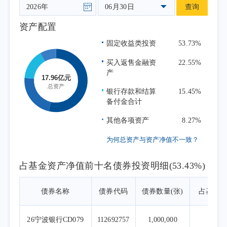
操作方面，报告期内本基金以同业存单、
06月30日
查询
同业存款、短期逆回购为主要配置资产，积极
资产配置
参与市场交易。根据市场环境和规模变化，组
固定收益类投资
53.73%
合平衡风险和收益，调整资产品种配置、期限
布局和杠杆水平。总体来看，组合二季度在保
买入返售金融资
22.55%
产
障投资者流动性需求的同时，创造了较为稳健
的投资收益。
银行存款和结算
15.45%
备付金合计
其他各项资产
8.27%
为何总资产与资产净值不一致？
占基金资产净值前十名债券投资明细(53.43%)
债券名称
债券代码
债券数量(张)
占基金
26宁波银行CD079
112692757
1,000,000
5