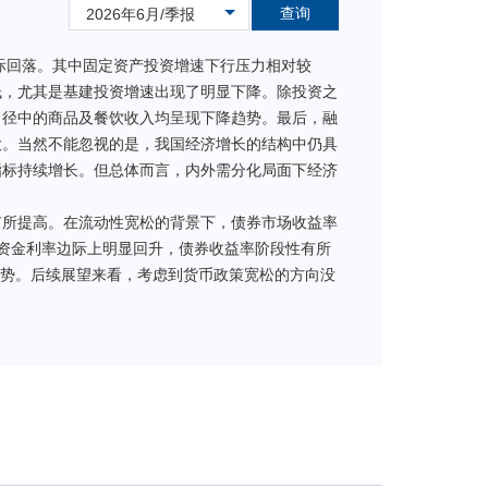
查询
2026年6月/季报
边际回落。其中固定资产投资增速下行压力相对较
低，尤其是基建投资增速出现了明显下降。除投资之
口径中的商品及餐饮收入均呈现下降趋势。最后，融
大。当然不能忽视的是，我国经济增长的结构中仍具
指标持续增长。但总体而言，内外需分化局面下经济
有所提高。在流动性宽松的背景下，债券市场收益率
资金利率边际上明显回升，债券收益率阶段性有所
态势。后续展望来看，考虑到货币政策宽松的方向没
，以获取中短端债券资产的票息收益为主要投资策
适度的杠杆水平。二季度在整体较好的债券市场环境