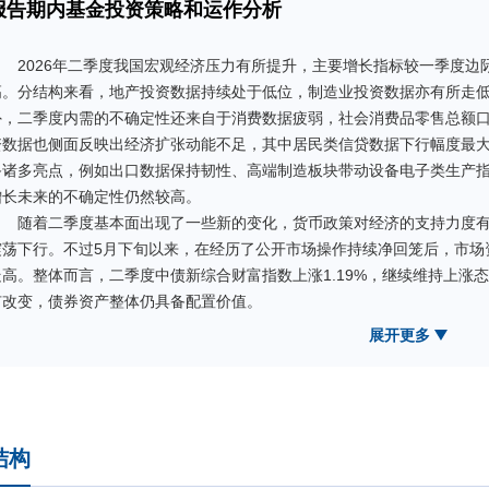
报告期内基金投资策略和运作分析
2026年二季度我国宏观经济压力有所提升，主要增长指标较一季度
高。分结构来看，地产投资数据持续处于低位，制造业投资数据亦有所走
外，二季度内需的不确定性还来自于消费数据疲弱，社会消费品零售总额
资数据也侧面反映出经济扩张动能不足，其中居民类信贷数据下行幅度最
备诸多亮点，例如出口数据保持韧性、高端制造板块带动设备电子类生产
增长未来的不确定性仍然较高。
随着二季度基本面出现了一些新的变化，货币政策对经济的支持力度
震荡下行。不过5月下旬以来，在经历了公开市场操作持续净回笼后，市场
走高。整体而言，二季度中债新综合财富指数上涨1.19%，继续维持上涨
有改变，债券资产整体仍具备配置价值。
操作上，组合久期整体维持在中性偏短水平，力图控制回撤及波动率
展开更多
略，同时关注短端曲线骑乘策略及期限利差策略带来的超额收益，并保持
下，组合久期仍略偏积极。
结构