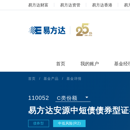
易方达财富
易方达资管
易方达香港
易
首页
我的账户
基金经
首页
/
基金产品
/
基金详情
110052
C类份额
易方达安源中短债债券型证
债券型
中低风险(R2)