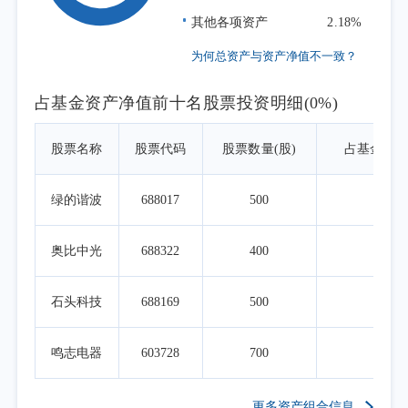
本报告期为本基金的正常运作期，本基金
其他各项资产
2.18%
在投资运作过程中严格遵守基金合同，坚持既
为何总资产与资产净值不一致？
定的指数化投资策略，依据基金申赎变动等情
况进行日常组合管理，力求跟踪误差最小化。
占基金资产净值前十名股票投资明细(0%)
股票名称
股票代码
股票数量(股)
占基金资
绿的谐波
688017
500
0.0
奥比中光
688322
400
0.0
石头科技
688169
500
0.0
鸣志电器
603728
700
0.0
更多资产组合信息