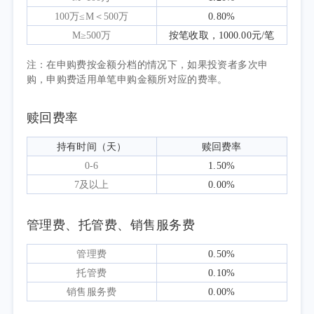
增长11.8%。国家统计局数据显示，6月制造业
100万≤M＜500万
0.80%
PMI为50.3%，较5月上升0.3个百分点，重返扩
M≥500万
按笔收取，1000.00元/笔
张区间；非制造业商务活动指数为50.2%，综合
注：在申购费按金额分档的情况下，如果投资者多次申
PMI产出指数为50.6%，企业生产经营景气水平
购，申购费适用单笔申购金额所对应的费率。
小幅回升。政策层面，二季度围绕科技创新、
全国统一大市场建设、就业优先、人工智能发
赎回费率
展等领域出台多项配套支持举措，为相关产业
持有时间（天）
赎回费率
发展提供有力支撑。海外方面，二季度中东地
0-6
1.50%
缘冲突反复、国际能源价格震荡叠加海外通胀
7及以上
0.00%
数据波动，持续扰动全球市场风险偏好。受上
述因素共同影响，2026年第二季度，国证机器
管理费、托管费、销售服务费
人产业指数上涨17.47%。
机器人产业是人工智能与先进制造业深度
管理费
0.50%
融合的重要方向，也是发展新质生产力的重要
托管费
0.10%
载体。二季度以来，全球人工智能投资保持较
销售服务费
0.00%
高热度，大模型、多模态感知、运动控制、精