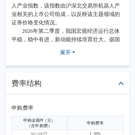
人产业指数，该指数由沪深北交易所机器人产
业相关的上市公司组成，以反映该主题领域的
证券价格变化情况。
2026年第二季度，我国宏观经济运行总体
平稳，稳中有进，新动能持续培育壮大。据国
家统计局数据，1—5月规模以上工业增加值同
展开
比增长5.4%，5月规模以上装备制造业、高技术
制造业增长态势良好。服务业方面，1—5月全
国服务业生产指数同比增长4.8%，其中信息传
输、软件和信息技术服务业等新兴服务业保持
费率结构
较快增长。内需呈现结构性分化，1—5月全国
社会消费品零售总额同比增长1.4%；全国固定
资产投资（不含农户）同比下降4.1%，高技术
申购费率
产业投资同比增长4.5%，产业升级投资韧性突
申购金额M（元）

申购费率
出。外需方面，据海关总署统计，1—5月我国
（含申购费）
货物进出口总额同比增长15.3%，其中出口同比
M<100万
1.20%