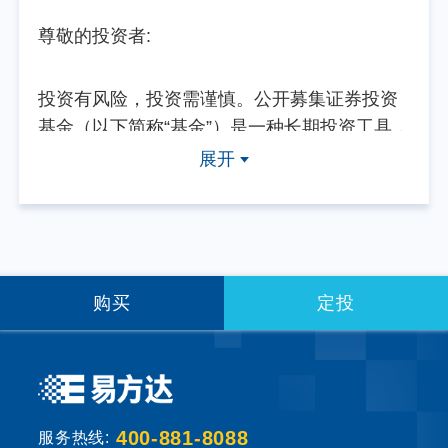
尊敬的投资者:
投资有风险，投资需谨慎。公开募集证券投资
基金（以下简称“基金”）是一种长期投资工具，
其主要功能是分散投资，降低投资单一证券所
展开
带来的个别风险。基金不同于银行储蓄等能够
提供固定收益预期的金融工具，当您购买基金
产品时，既可能按持有份额分享基金投资所产
生的收益，也可能承担基金投资所带来的损
失。
购买
定投
基金销售机构根据法规要求对投资者类别、风
险承受能力和基金的风险等级进行划分，并提
出适当性匹配意见。本基金法律文件中涉及基
400-881-8088
服务热线:
金风险特征的表述与基金销售机构对基金的风