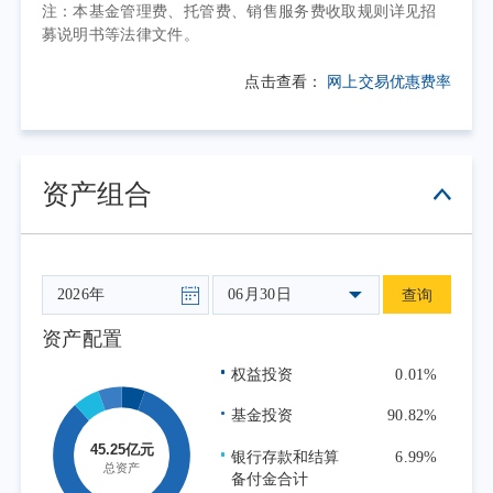
注：本基金管理费、托管费、销售服务费收取规则详见招
密减速器、伺服系统等关键技术持续迭代，为
募说明书等法律文件。
机器人产业链的发展提供了技术基础。国内方
面，制造业应用场景丰富、供应链体系完整的
点击查看：
网上交易优惠费率
优势持续凸显，支撑工业机器人、服务机器人
及具身智能产品在制造、仓储物流、特种作
业、养老服务等场景加速验证。需要注意到的
资产组合
是，机器人产业仍处于技术路线快速演进和商
业化落地逐步推进阶段，短期订单兑现、成本
控制和应用场景成熟度可能带来板块波动；但
06月30日
查询
中长期来看，随着关键零部件国产化率提高、
整机成本下降和应用场景扩展，机器人产业契
资产配置
合制造业升级、生产效率提升的长期发展主
权益投资
0.01%
线。作为工具型产品，本基金具有规则透明、
基金投资
90.82%
风格稳定、成本低廉和充分分散个股风险的优
势，有助于投资者高效、便捷跟踪机器人方向
银行存款和结算
6.99%
备付金合计
投资机会。