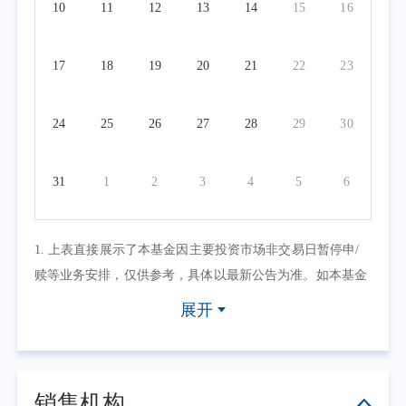
10
11
12
13
14
15
16
17
18
19
20
21
22
23
24
25
26
27
28
29
30
31
1
2
3
4
5
6
1. 上表直接展示了本基金因主要投资市场非交易日暂停申/
赎等业务安排，仅供参考，具体以最新公告为准。如本基金
因其他原因暂停申/赎等业务或有其他交易状态限制的，可点
展开
击具体日期查看，具体业务办理以相关公告为准。
2. 上表默认展示一个自然月的开放日安排，如需要查询本基
金其他月份开放日安排，可点击右上角的日历选择相应的时
销售机构
间区间。