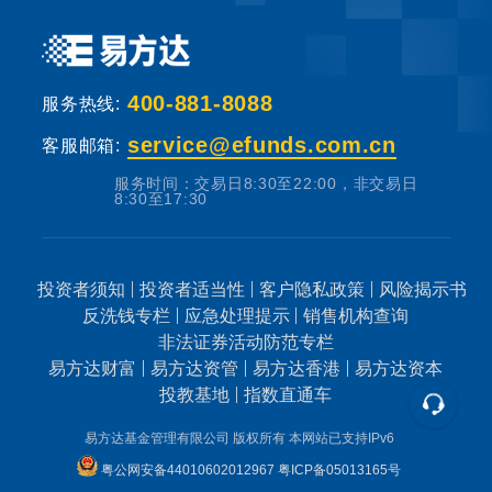
失。
基金销售机构根据法规要求对投资者类别、风
400-881-8088
险承受能力和基金的风险等级进行划分，并提
服务热线:
出适当性匹配意见。本基金法律文件中涉及基
service@efunds.com.cn
客服邮箱:
金风险特征的表述与基金销售机构对基金的风
服务时间：交易日8:30至22:00，非交易日
险评级可能不一致，您在做出投资决策之前，
8:30至17:30
请仔细阅读基金合同、基金招募说明书和基金
产品资料概要等产品法律文件和本风险揭示
书，充分认识本基金的风险收益特征和产品特
投资者须知
投资者适当性
客户隐私政策
风险揭示书
反洗钱专栏
应急处理提示
销售机构查询
性，认真考虑本基金存在的各项风险因素，并
非法证券活动防范专栏
根据自身的投资目的、投资期限、投资经验、
易方达财富
易方达资管
易方达香港
易方达资本
资产状况等因素充分考虑自身的风险承受能
投教基地
指数直通车
力，在了解产品情况及销售适当性意见的基础
易方达基金管理有限公司 版权所有
本网站已支持IPv6
上，理性判断并谨慎做出投资决策。
粤公网安备44010602012967
粤ICP备05013165号