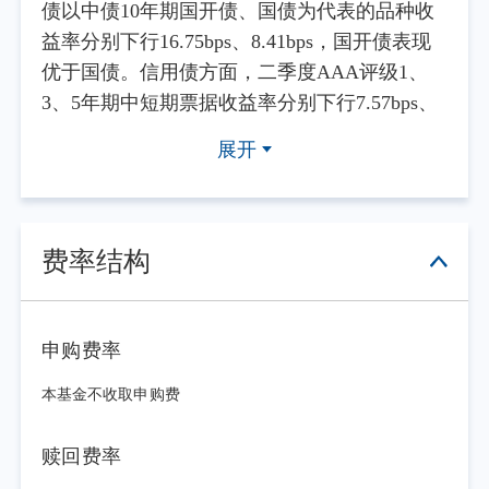
债以中债10年期国开债、国债为代表的品种收
益率分别下行16.75bps、8.41bps，国开债表现
优于国债。信用债方面，二季度AAA评级1、
3、5年期中短期票据收益率分别下行7.57bps、
13.68bps、13.25bps；AA评级1、3、5年期中短
展开
期票据收益率分别下行7.57bps、16.68bps、
19.25bps，信用债收益率曲线呈现平坦化走势。
二季度债券市场行情分为如下几个阶段：首
先，4月上旬，市场流动性较为充裕，经济修复
费率结构
预期偏弱，叠加机构配置需求带动，收益率显
著下行。其次，4月下旬到6月初，债市从单边
行情转为震荡，主要原因在于资金面出现扰
申购费率
动，债券市场进入盘整调整行情。期间，尽管
本基金不收取申购费
资金面宽松，但央行“地量”投放，市场解读为
其防止利率过度偏离政策利率水平，加之前期
赎回费率
债市上涨导致止盈盘增多，收益率继续下行动