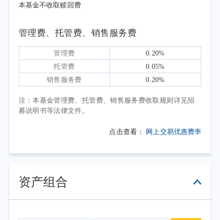
力有所减弱。除此之外，权益市场波动以及地
本基金不收取赎回费
缘政治等因素交织，也使得债市呈窄幅震荡行
情。最后，6月初至季末，初期央行流动性回笼
管理费、托管费、销售服务费
带动资金价格上行，债市随之调整。但在进入
管理费
0.20%
税期后，市场在央行呵护的情况下收益率有所
托管费
0.05%
修复。期间陆家嘴论坛官方表态收窄隔夜利率
销售服务费
0.20%
走廊，推出新工具，以及预期贷款“降速提
质”或将成为宏观运行的新常态之一，缓解了资
注：本基金管理费、托管费、销售服务费收取规则详见招
募说明书等法律文件。
金面的担忧情绪，加之季末隔夜逆回购的启
用，债市多头情绪有所修复。
点击查看：
网上交易优惠费率
2026年二季度，组合规模在前期较小的基
础上略有增长，持仓品种主要以短期利率债、
信用债为主。在此基础上，组合积极利用超长
资产组合
期利率债进行较高频率的波段操作，不断增厚
组合业绩。