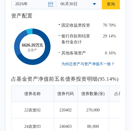
06月30日
查询
资产配置
固定收益类投资
70.70%
银行存款和结算
29.14%
备付金合计
其他各项资产
0.16%
为何总资产与资产净值不一致？
占基金资产净值前五名债券投资明细(95.14%)
债券名称
债券代码
债券数量(张)
占基金资
22农发02
220402
270,000
55
24农发03
240403
80,000
16