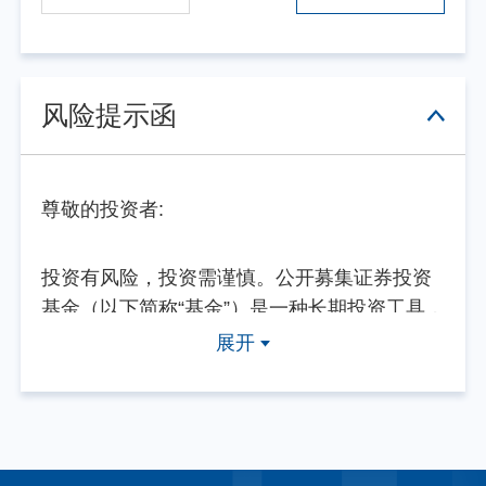
风险提示函
尊敬的投资者:
投资有风险，投资需谨慎。公开募集证券投资
基金（以下简称“基金”）是一种长期投资工具，
其主要功能是分散投资，降低投资单一证券所
展开
带来的个别风险。基金不同于银行储蓄等能够
提供固定收益预期的金融工具，当您购买基金
产品时，既可能按持有份额分享基金投资所产
生的收益，也可能承担基金投资所带来的损