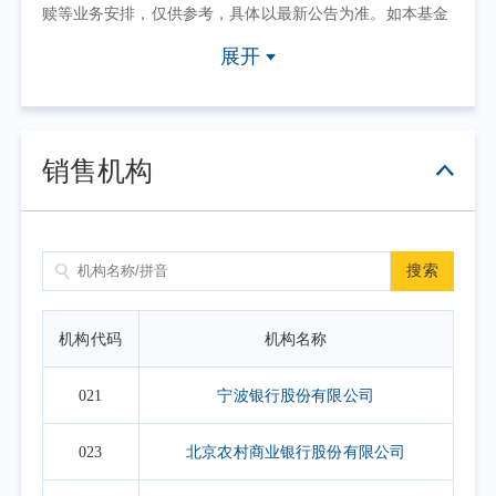
赎等业务安排，仅供参考，具体以最新公告为准。如本基金
因其他原因暂停申/赎等业务或有其他交易状态限制的，可点
展开
击具体日期查看，具体业务办理以相关公告为准。
2. 上表默认展示一个自然月的开放日安排，如需要查询本基
金其他月份开放日安排，可点击右上角的日历选择相应的时
销售机构
间区间。
搜索
机构代码
机构名称
021
宁波银行股份有限公司
023
北京农村商业银行股份有限公司