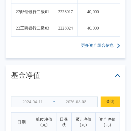
22邮储银行二级01
2228017
40,000
8
22工商银行二级03
2228024
40,000
8
更多资产组合信息
基金净值
~
查询
单位净值
日涨
累计净值
资产净值
日期
(元)
跌
(元)
(元)