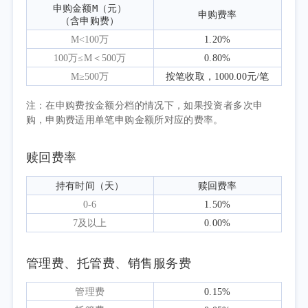
申购金额M（元）

申购费率
在1.2%，物价总体平稳。A股市场方面，二季
（含申购费）
度在政策预期升温、科技产业催化及流动性环
M<100万
1.20%
境改善等因素推动下，市场风格出现显著切
100万≤M＜500万
0.80%
换，资金从前期表现稳健的红利防御板块向成
M≥500万
按笔收取，1000.00元/笔
长及科技板块轮动，成长风格明显占优，而以
注：在申购费按金额分档的情况下，如果投资者多次申
金融、公用事业等为代表的传统价值板块则相
购，申购费适用单笔申购金额所对应的费率。
对承压。
中证红利低波动指数由股息率较高且波动
赎回费率
率较低的上市公司组成，行业分布相对偏向银
持有时间（天）
赎回费率
行、交通运输、公用事业等高股息板块，具备
0-6
1.50%
较强的防御属性和价值风格特征。二季度在A
7及以上
0.00%
股市场风格明显切换、资金从防御板块向成长
板块迁移的环境中，指数表现显著弱于大市。
管理费、托管费、销售服务费
报告期内，表征A股市场大盘整体表现的沪深
300指数上涨11.90%，而中证红利低波动指数下
管理费
0.15%
跌12.80%，两者走势形成明显分化，主要受市