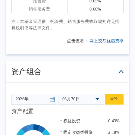
托管费
0.05%
场风格切换下高股息板块整体回调所拖累。
销售服务费
0.00%
本报告期为本基金的正常运作期，本基金
注：本基金管理费、托管费、销售服务费收取规则详见招
在投资运作过程中严格遵守基金合同，坚持既
募说明书等法律文件。
定的指数化投资策略，依据基金申赎变动等情
况进行日常组合管理，力求跟踪误差最小化。
点击查看：
网上交易优惠费率
资产组合
06月30日
查询
资产配置
权益投资
0.43%
固定收益类投资
2.18%