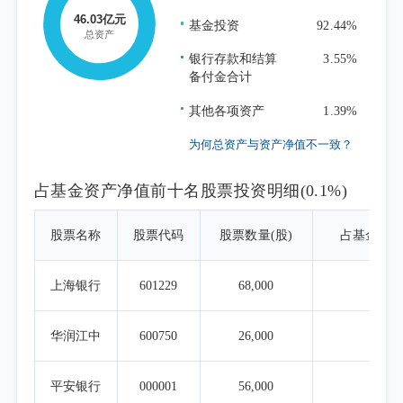
基金投资
92.44%
银行存款和结算
3.55%
备付金合计
其他各项资产
1.39%
为何总资产与资产净值不一致？
占基金资产净值前十名股票投资明细(0.1%)
股票名称
股票代码
股票数量(股)
占基金资
上海银行
601229
68,000
0.0
华润江中
600750
26,000
0.0
平安银行
000001
56,000
0.0