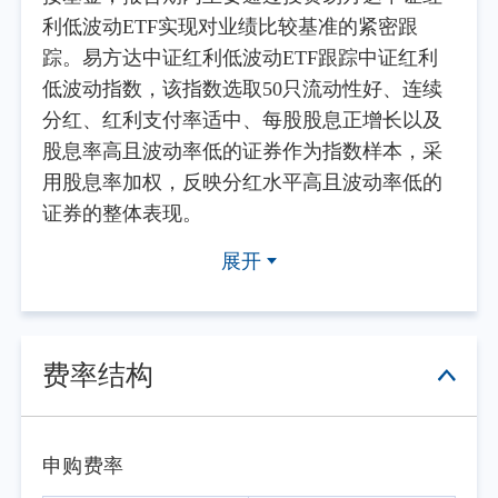
利低波动ETF实现对业绩比较基准的紧密跟
踪。易方达中证红利低波动ETF跟踪中证红利
低波动指数，该指数选取50只流动性好、连续
分红、红利支付率适中、每股股息正增长以及
股息率高且波动率低的证券作为指数样本，采
用股息率加权，反映分红水平高且波动率低的
证券的整体表现。
2026年二季度，全球市场不确定性显著上
展开
升，美联储维持利率不变，市场对降息时点的
预期持续后移，美元阶段性走强对新兴市场形
成一定压力，中东地缘局势持续紧张推升避险
情绪。国内方面，一季度GDP同比增长5.0%，
费率结构
经济延续恢复态势，但二季度修复动能有所放
缓，社会消费品零售总额同比增速由4月的0.2%
转为5月的-0.6%，内需修复仍面临挑战；PPI同
申购费率
比由4月的2.8%升至5月的3.9%，CPI同比维持