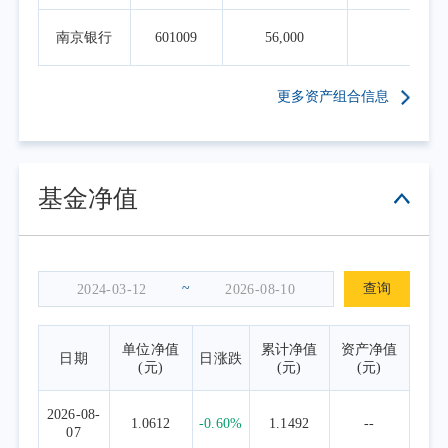
南京银行
601009
56,000
0.0
更多资产组合信息
基金净值
~
查询
单位净值
累计净值
资产净值
日期
日涨跌
(元)
(元)
(元)
2026-08-
1.0612
-0.60%
1.1492
--
07