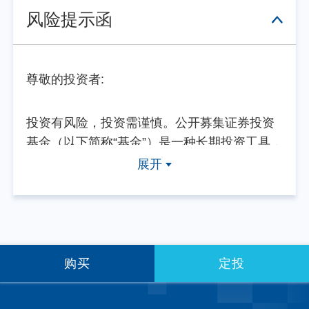
风险提示函
尊敬的投资者:
投资有风险，投资需谨慎。公开募集证券投资
基金（以下简称“基金”）是一种长期投资工具，
其主要功能是分散投资，降低投资单一证券所
展开
带来的个别风险。基金不同于银行储蓄等能够
提供固定收益预期的金融工具，当您购买基金
产品时，既可能按持有份额分享基金投资所产
生的收益，也可能承担基金投资所带来的损
失。
购买
定投
基金销售机构根据法规要求对投资者类别、风