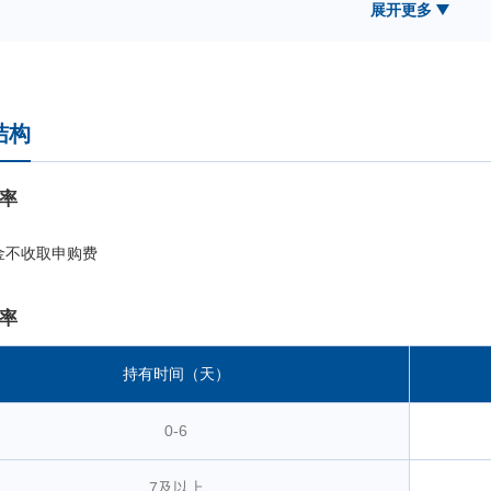
股日均成交额较一季度进一步上行，其中科技成长板块成交尤为活跃。随着A
展开更多
和半导体产业链为代表的高景气科技创新方向在二季度显著上涨，大幅跑
通信等科技板块表现优异，石油石化、农林牧渔、钢铁等周期板块表现相
2.68%。
上证科创板成长指数聚焦于科创板中具备较强成长能力的上市公司，
结构
创属性较强的高成长性细分板块，有望持续受益于国内科技创新政策支持与
承载板块，同时在科创成长层政策的持续支持下，科创板预计将持续有具
成长指数的样本池持续输送优质后备力量。
率
本报告期为本基金的正常运作期，本基金在投资运作过程中严格遵守
赎变动等情况进行日常组合管理，力求跟踪误差最小化。
金不收取申购费
率
持有时间（天）
0-6
7及以上