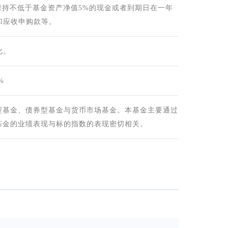
保持不低于基金资产净值5%的现金或者到期日在一年
和应收申购款等。
化。
%
型基金、债券型基金与货币市场基金。本基金主要通过
基金的业绩表现与标的指数的表现密切相关。