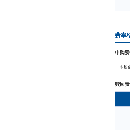
8
费率
申购费
本基
赎回费