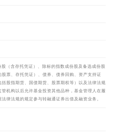
份股（含存托凭证）、除标的指数成份股及备选成份股
的股票、存托凭证）、债券、债券回购、资产支持证
包括股指期货、国债期货、股票期权等）以及法律法规
监管机构以后允许基金投资其他品种，基金管理人在履
据法律法规的规定参与转融通证券出借及融资业务。