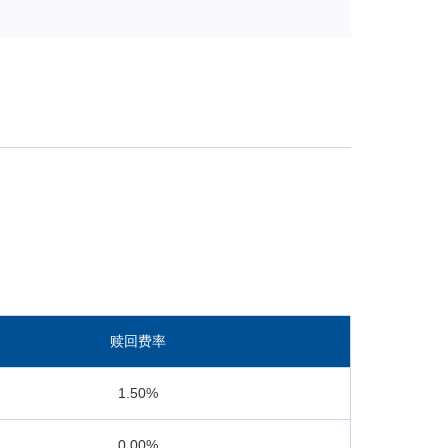
I资本开支扩大、AI产业链供需矛盾延续，以算力
赢中证全指。市场整体结构性行情较为显著，电子、
对落后。报告期内，上证科创板成长指数上涨
成份股主要覆盖芯片、人工智能、创新药、军工等科
技术进步。科创板已成为“硬科技”上市公司的主要
备成长能力的科创企业陆续上市，有望为上证科创板
基金合同，坚持既定的指数化投资策略，依据基金申
赎回费率
1.50%
0.00%