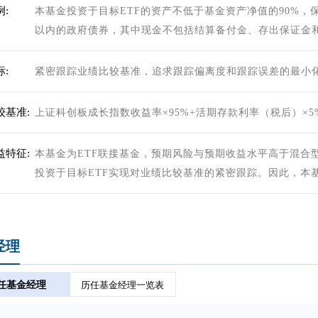
:
本基金投资于目标ETF的资产不低于基金资产净值的90%，
以内的政府债券，其中现金不包括结算备付金、存出保证金
:
紧密跟踪业绩比较基准，追求跟踪偏离度和跟踪误差的最小
较基准:
上证科创板成长指数收益率×95%+活期存款利率（税后）×5
益特征:
本基金为ETF联接基金，预期风险与预期收益水平高于混合
投资于目标ETF实现对业绩比较基准的紧密跟踪。因此，本
经理
任基金经理
历任基金经理一览表