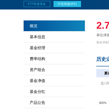
ETF联接基金
中高风险(R4)
2.
概览
单位净值
基本信息
基金净值
基金经理
历史
费率结构
资产组合
累
基金净值
近1
基金分红
产品公告