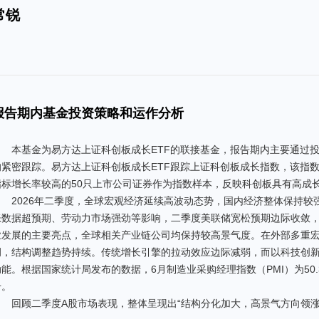
常锐
报告期内基金投资策略和运作分析
本基金为易方达上证科创板成长ETF的联接基金，报告期内主要通过投
的紧密跟踪。易方达上证科创板成长ETF跟踪上证科创板成长指数，该指
指标增长率较高的50只上市公司证券作为指数样本，反映科创板具有高成
2026年二季度，全球宏观经济延续高波动态势，国内经济整体保持
胀数据超预期、劳动力市场强劲等影响，二季度美联储宽松预期边际收敛，
业发展的主要亮点，全球相关产业链公司均保持较高景气度。在外部多重
调，结构调整趋势持续。传统增长引擎的拉动效应边际减弱，而以科技创
动能。根据国家统计局发布的数据，6月制造业采购经理指数（PMI）为50.
升。
回顾二季度A股市场表现，整体呈现出“结构分化加大，高景气方向领涨