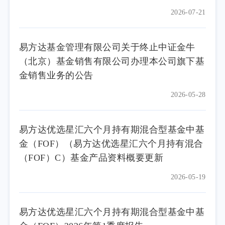
利率上行与美元走强风险。同时密切跟踪
2026-07-21
GVZ（黄金波动率指数）等指标，等待波动率
回落至低位后择机增持。
在组合管理上，我们将继续坚持多资产、
易方达基金管理有限公司关于终止中证金牛
多策略的分散化配置，坚持均衡配置、动态再
（北京）基金销售有限公司办理本公司旗下基
平衡，力争为持有人实现长期稳健增值。
金销售业务的公告
我们将继续勤勉尽责，深耕产业研究与基
2026-05-28
金评价，感谢各位持有人的信任与陪伴。
易方达优选星汇六个月持有期混合型基金中基
金（FOF）（易方达优选星汇六个月持有混合
（FOF）C）基金产品资料概要更新
2026-05-19
易方达优选星汇六个月持有期混合型基金中基