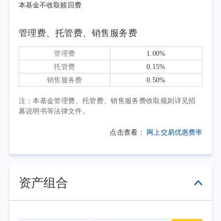
块在AI叙事和大厂不断攀升的资本开支驱动下
本基金不收取赎回费
连续创出新高。然而，全市场个股涨跌幅中位
数仅为-14.99%，上涨股票比例仅约32%。
管理费、托管费、销售服务费
大宗商品方面，布伦特原油自高位持续回
管理费
1.00%
调。地缘政治溢价几乎归零，市场实际上在将
托管费
0.15%
美伊临时停火当作永久协议来定价。与此同
销售服务费
0.50%
时，黄金经历了堪称"灾难性"的抛售——二季
度下跌约14%，创2013年以来最大季度跌幅。
注：本基金管理费、托管费、销售服务费收取规则详见招
募说明书等法律文件。
新任美联储主席沃什6月首秀释放强硬鹰派信
号，点阵图显示半数官员预计年内加息，10年
点击查看：
网上交易优惠费率
期美债收益率攀升至4.67%，实际利率上行叠加
美元走强，对黄金构成双重打击。
债券市场方面，中外国债利率走势分化明
资产组合
显。30年期美债收益率一度突破5%，创2007年
以来新高；而中国10年期国债收益率维持在
1.74%至1.78%区间窄幅波动，中美利差扩大至