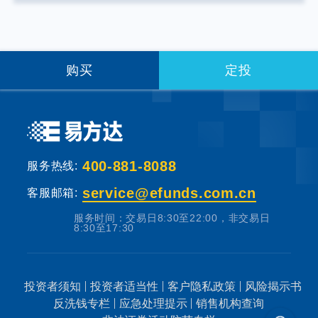
提供固定收益预期的金融工具，当您购买基金
产品时，既可能按持有份额分享基金投资所产
生的收益，也可能承担基金投资所带来的损
失。
购买
定投
基金销售机构根据法规要求对投资者类别、风
险承受能力和基金的风险等级进行划分，并提
出适当性匹配意见。本基金法律文件中涉及基
400-881-8088
服务热线:
金风险特征的表述与基金销售机构对基金的风
险评级可能不一致，您在做出投资决策之前，
service@efunds.com.cn
客服邮箱:
请仔细阅读基金合同、基金招募说明书和基金
服务时间：交易日8:30至22:00，非交易日
产品资料概要等产品法律文件和本风险揭示
8:30至17:30
书，充分认识本基金的风险收益特征和产品特
性，认真考虑本基金存在的各项风险因素，并
投资者须知
投资者适当性
客户隐私政策
风险揭示书
根据自身的投资目的、投资期限、投资经验、
反洗钱专栏
应急处理提示
销售机构查询
资产状况等因素充分考虑自身的风险承受能