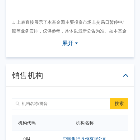
1. 上表直接展示了本基金因主要投资市场非交易日暂停申/
赎等业务安排，仅供参考，具体以最新公告为准。如本基金
因其他原因暂停申/赎等业务或有其他交易状态限制的，可点
展开
击具体日期查看，具体业务办理以相关公告为准。
2. 上表默认展示一个自然月的开放日安排，如需要查询本基
金其他月份开放日安排，可点击右上角的日历选择相应的时
销售机构
间区间。
搜索
机构代码
机构名称
004
中国银行股份有限公司