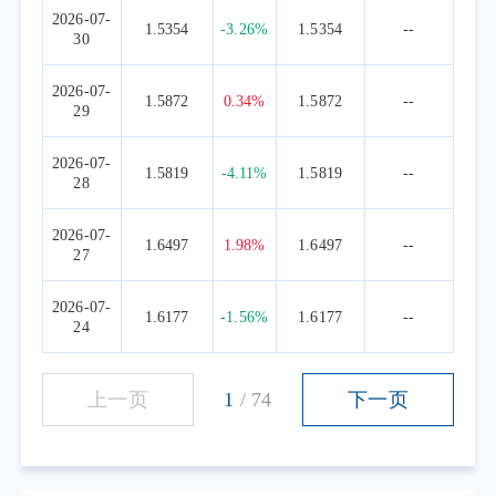
国产算力正在迎来历史性拐点，因此逐步将部
2026-07-
1.5354
-3.26%
1.5354
--
30
分海外算力仓位转向国产算力：
第一，芯片解耦趋势深化，国产芯片放量
2026-07-
1.5872
0.34%
1.5872
--
路径愈发清晰。
29
第二，国产芯片市场份额实现历史性突
2026-07-
破。
1.5819
-4.11%
1.5819
--
28
第三，推理算力成为AI算力投入的核心增
量来源。
2026-07-
1.6497
1.98%
1.6497
--
27
因此，二季度我们在维持AI整体高配的基
础上，逐步将部分海外算力仓位向国产算力方
2026-07-
1.6177
-1.56%
1.6177
--
向转移。这一操作既保持了AI主线的核心暴
24
露，又在产业逻辑从“海外算力”向“国产替
代”切换的过程中占据了更有利的位置。
上一页
1
/
74
下一页
三、黄金与有色：短期降低配置，长期看
多逻辑不变
二季度黄金及有色金属板块遭遇重创。下