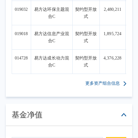
风险管理
019032
易方达环保主题混
契约型开放
2,480,211
二季度全球风险资产呈现高度拥挤的特
合C
式
征。
科创50、费城半导体、韩国、台湾指数呈
019018
易方达信息产业混
契约型开放
1,895,724
现出极强的相关性，300成长和标普500相关系
合C
式
数快速升高至历史高位，而与价值相关系数下
降至十年低点。这种跨资产、跨策略的高度趋
014728
易方达成长动力混
契约型开放
4,376,228
同，既反映了底层宏观叙事的统一性，也是机
合C
式
构化、被动化、量化策略普及、情绪高涨的结
果。中、美、韩市场交易额前10%的公司基本
更多资产组合信息
属于AI主线。
学术研究和实证分析均表明，拥挤交易长
期跑赢市场，但尾部风险明显加大——高拥挤
基金净值
股票在危机期间累计异常回报大幅为负，且显
著低于低拥挤股票。
基于上述判断，二季度我们维持了对A股