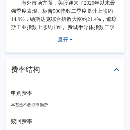
海外市场方面，美股迎来了2020年以来最
强季度表现。标普500指数二季度累计上涨约
14.9%，纳斯达克综合指数大涨约21.4%，道琼
斯工业指数上涨约13%。费城半导体指数二季
度飙升约88%，创下该指数有史以来最佳单季
展开
纪录。AI产业链的全面通胀是核心驱动力——
美光科技单季暴涨242%，AMD上涨186%。企
业盈利韧性同样构成支撑，约85%的标普500成
分股公司超出一季度盈利预期，为2021年以来
费率结构
最高比例。
A股方面，K型分化进一步加剧。科创50上
半年涨幅高达64.25%，创业板指上涨35.58%，
申购费率
而上证指数仅上涨3.16%，上证50甚至小幅下跌
本基金不收取申购费
1.38%。AI算力链的烈火烹油与传统经济的寒气
逼人形成鲜明对照。CPO（共封装光学）、
赎回费率
PCB（印制电路板）、存储、半导体等硬件板