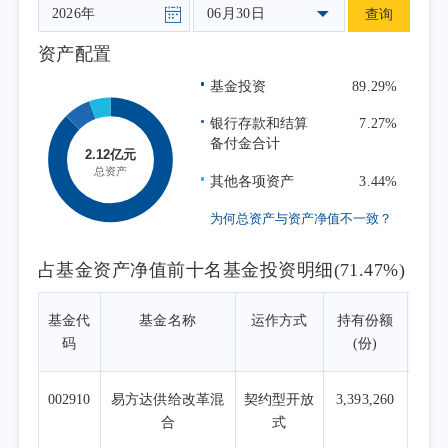
约292个基点。
06月30日
查询
整体来看，二季度市场主题从一季度的"地
资产配置
缘风险+滞胀担忧"切换至"AI全面通胀+地缘溢
基金投资
89.29%
价消退"的复杂组合，全球风险资产呈现高共
识、高拥挤、高波动的"三高"特征。
银行存款和结算
7.27%
备付金合计
在上述背景下，本基金坚持自下而上的基
金优选与自上而下的资产配置相结合的投资框
其他各项资产
3.44%
架。在战略层面，我们长期看好三大方向：人
为何总资产与资产净值不一致？
工智能产业的趋势兑现、资源品供给约束下的
价值重估、黄金作为货币体系重构的对冲工
占基金资产净值前十名基金投资明细(71.47%)
具。在战术层面，二季度我们围绕三个核心操
作进行了审慎调整：维持成长仓位但强化尾部
基金代
基金名称
运作方式
持有份额
占基
码
(份)
风险管理、逐步将部分海外算力仓位转向国产
算力、战术性降低有色金属与黄金相关配置比
002910
易方达供给改革混
契约型开放
3,393,260
例。具体如下：
合
式
一、股票仓位：维持成长配置，强化尾部