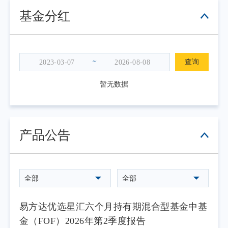
跌的核心驱动在于美联储货币政策预期的根本
基金分红
性转变。沃什首秀释放鹰派信号后，市场对加
息预期显著升温，10年期美债收益率随之攀
升。实际利率上行叠加美元走强，对黄金构成
双重压力。此外，黄金ETF购金量在2026年持
~
查询
续为负，供需趋于平衡后实际利率重回黄金定
暂无数据
价框架。
但本基金对黄金的长期看多逻辑并未改
变：全球央行持续购金、美元信用裂痕扩大、
产品公告
中国央行增持空间巨大。我们认为二季度的下
跌更多是利率预期冲击下的阶段性调整，而非
长期牛市的终结。若油价长期维持高位或地缘
风险再度升温，市场逻辑将从“加息压制”切换
全部
全部
至“滞胀受益”，黄金有望迎来新一轮上行。
因此，二季度我们战术性降低了有色金属
易方达优选星汇六个月持有期混合型基金中基
行业及黄金相关资产的配置比例，以规避短期
金（FOF）2026年第2季度报告