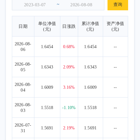
科技的高比例配置，科技主题基金及主动管理
~
查询
型科技基金仍为组合核心仓位。但在组合管理
上强化了尾部风险防范，作为本基金二季度权
单位净值
累计净值
资产净值
日期
日涨跌
益型基金操作的核心思路——不因拥挤而轻易
(元)
(元)
(元)
离场，但为每一种可能的尾部情景做好预案。
2026-08-
二、AI方向：维持高配，结构性从海外算
1.6454
0.68%
1.6454
--
06
力转向国产算力
本基金对AI产业的长期判断不变。过去三
2026-08-
1.6343
2.09%
1.6343
--
05
年，AI模型的每一次重大技术突破都精准引爆
了产业链上新的硬件短缺环节：从2023年的
2026-08-
1.6009
3.16%
1.6009
--
GPU，到2024年初的交换机芯片，到2024年底
04
的存储，再到2025年底的CPU。2026年，随着
2026-08-
CPU需求爆发叠加传统行业补库，全面通胀已
1.5518
-1.10%
1.5518
--
03
从结构性走向全局性。
基于上述判断，二季度我们维持了AI相关
2026-07-
1.5691
2.19%
1.5691
--
31
方向的高配置比例。但在结构上，我们观察到