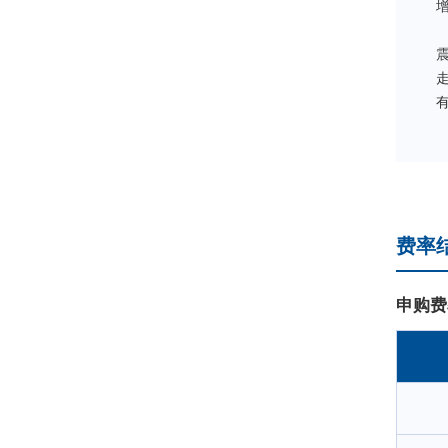
费率
申购费