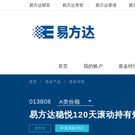
易方达财富
易方达资管
易方达香港
易
首页
我的账户
基金经
首页
/
基金产品
/
基金详情
013808
A类份额
易方达稳悦120天滚动持
债券型
中低风险(R2)