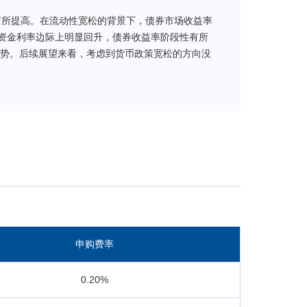
有所提高。在流动性宽松的背景下，债券市场收益率
资金利率边际上明显回升，债券收益率阶段性有所
态势。后续展望来看，考虑到货币政策宽松的方向没
短端债券资产的票息收益为主要投资策略，同时关注
平。未来我们将继续努力为投资者带来稳健的组合回
申购费率
0.20%