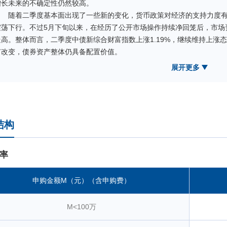
增长未来的不确定性仍然较高。
随着二季度基本面出现了一些新的变化，货币政策对经济的支持力度
震荡下行。不过5月下旬以来，在经历了公开市场操作持续净回笼后，市场
走高。整体而言，二季度中债新综合财富指数上涨1.19%，继续维持上涨
有改变，债券资产整体仍具备配置价值。
操作上，组合久期维持在偏短水平，力图控制回撤及波动率，以获取
展开更多
短端曲线骑乘策略及期限利差策略带来的超额收益，并保持适度的杠杆水
报。
结构
率
申购金额M（元）（含申购费）
M<100万