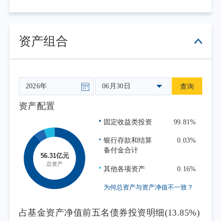
操作方面，报告期内本基金以一年以内信
用债作为主要配置资产，基于对经济基本面和
宏观政策的分析，同时结合债券市场供需及收
资产组合
益率曲线的变化，调整组合久期和杠杆水平。
总体来看，本基金二季度在保障投资者流动性
需求的同时，创造了较为稳定的投资收益。
06月30日
查询
资产配置
固定收益类投资
99.81%
银行存款和结算
0.03%
备付金合计
其他各项资产
0.16%
为何总资产与资产净值不一致？
占基金资产净值前五名债券投资明细(13.85%)