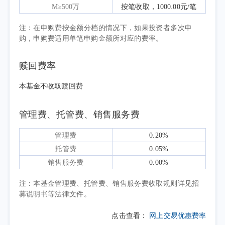
二季度宏观政策延续稳健偏宽松基调，操
M≥500万
按笔收取，1000.00元/笔
作上注重多工具协同，进一步完善了流动性调
注：在申购费按金额分档的情况下，如果投资者多次申
控工具箱和利率调控框架。债市主要受资金面
购，申购费适用单笔申购金额所对应的费率。
预期波动、宏观数据结构性偏弱等因素驱动，
呈震荡走强、利多共振走势，长短端收益率震
赎回费率
荡下行。其中，中短债在4-5月受资金宽松和短
本基金不收取赎回费
端供需影响震荡下行，1年期AAA评级同业存单
收益率最低达1.43%；6月在流动性超预期收敛
管理费、托管费、销售服务费
以及资金面预期修正下有所修复，截至二季度
末，1年期AAA评级同业存单收益率收至
管理费
0.20%
1.47%。长债在4-5月受宽松资金面、地缘风险
托管费
0.05%
缓和叠加偏弱的基本面影响走强，10年期国债
销售服务费
0.00%
收益率最低达1.70%；6月资金面预期修正叠加
注：本基金管理费、托管费、销售服务费收取规则详见招
交易盘止盈需求增加，10年期国债收益率小幅
募说明书等法律文件。
上行至1.73%。整体来看，二季度收益率曲线延
续陡峭化态势。
点击查看：
网上交易优惠费率