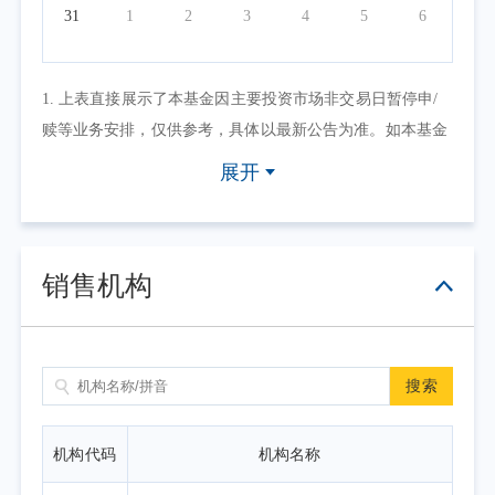
31
1
2
3
4
5
6
1. 上表直接展示了本基金因主要投资市场非交易日暂停申/
赎等业务安排，仅供参考，具体以最新公告为准。如本基金
因其他原因暂停申/赎等业务或有其他交易状态限制的，可点
展开
击具体日期查看，具体业务办理以相关公告为准。
2. 上表默认展示一个自然月的开放日安排，如需要查询本基
金其他月份开放日安排，可点击右上角的日历选择相应的时
销售机构
间区间。
搜索
机构代码
机构名称