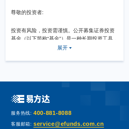
尊敬的投资者:
投资有风险，投资需谨慎。公开募集证券投资
基金（以下简称“基金”）是一种长期投资工具，
其主要功能是分散投资，降低投资单一证券所
展开
带来的个别风险。基金不同于银行储蓄等能够
提供固定收益预期的金融工具，当您购买基金
产品时，既可能按持有份额分享基金投资所产
生的收益，也可能承担基金投资所带来的损
失。
基金销售机构根据法规要求对投资者类别、风
400-881-8088
险承受能力和基金的风险等级进行划分，并提
服务热线:
出适当性匹配意见。本基金法律文件中涉及基
service@efunds.com.cn
客服邮箱: