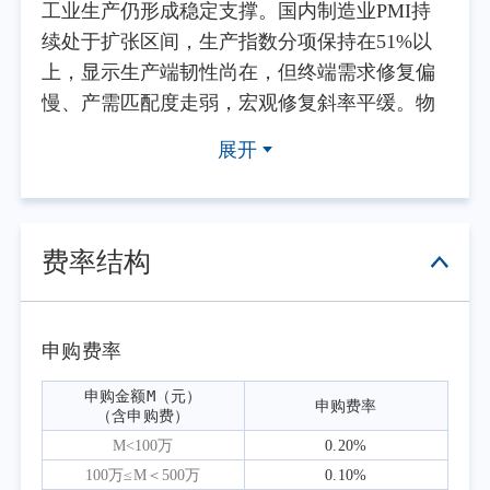
工业生产仍形成稳定支撑。国内制造业PMI持
续处于扩张区间，生产指数分项保持在51%以
上，显示生产端韧性尚在，但终端需求修复偏
慢、产需匹配度走弱，宏观修复斜率平缓。物
价方面，PPI在能源和AI相关产业链等多行业价
展开
格改善的共同推动下同比回升；CPI受制于服务
消费修复乏力、终端需求不足，4-5月同比增速
维持在1.2%。总体来看，通胀结构性上行但广
度有限。展望三季度，国内物价预计将维持温
费率结构
和偏弱格局、通胀约束有限；外需仍存结构性
韧性，但海外不确定性持续扰动；内需修复节
奏偏缓、实体融资需求改善力度不足，需求端
申购费率
整体呈现外强内弱、复苏动能偏弱的特征。总
申购金额M（元）

申购费率
体而言，二季度经济复苏节奏有所放缓，内需
（含申购费）
修复不及预期、企业扩产意愿低迷，仍是当前
M<100万
0.20%
经济运行的核心结构性问题。
100万≤M＜500万
0.10%