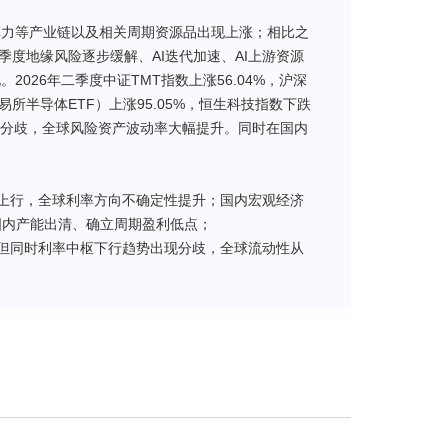
I算力等产业链以及相关周期资源品出现上涨；相比之
季度地缘风险逐步缓解、AI迭代加速、AI上游资源
026年二季度中证TMT指数上涨56.04%，沪深
费城交易所半导体ETF）上涨95.05%，恒生科技指数下跌
现分歧，全球风险资产波动率大幅提升。同时在国内
上行，全球利率方向不确定性提升；国内宏观经济
国内产能出清、确立周期盈利低点；
但同时利率中枢下行趋势出现分歧，全球流动性从
型执行复杂任务的能力边界大幅提升，成为有效生产力工具，
将面临需求爆发以及产业重构，AI大模型企业逐步
将在未来几年里不断竞争成为新流量的入口；
幅提升，AI从与人的互动工具迭代到执行复杂任务的生产力
AI Agent在二季度加速商业落地，AI ARR（年
利拐点大幅提前。应用的闭环直接导致全球AI数据