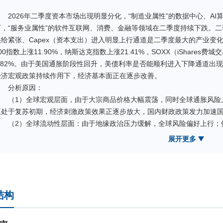
2026年二季度资本市场出现明显分化，“制造业属性”的数据中心、A
下，“服务业属性”的软件互联网、消费、金融等领域在二季度持续下跌。二
供给紧张、Capex（资本支出）进入明显上行通道是二季度最大的产业变化。2
00指数上涨11.90%，纳斯达克指数上涨21.41%，SOXX（iShares
3.82%。由于美国通胀阶段性回升，美债利率是否能顺利进入下降通道出
经济宏观政策持续作用下，经济基本面正在逐步改善。
分析原因：
（1）全球宏观层面，由于大宗商品价格大幅震荡，同时全球通胀风险
正处于复苏初期，经济刺激政策效果正逐步放大，国内财政政策发力加速
（2）全球流动性层面：由于地缘政治压力缓解，全球风险偏好上行；
宽松预期转向中性，相对而言国内资本市场流动性逐步好转更为确定；
展开更多
（3）全球成长产业：
A、大模型：Anthropic、OpenAI驱动进入Agent时代，大模
顶尖大模型公司成为新的全球商业流量入口，原有软件互联网为基础的产业
取代原互联网企业成为新的科技产业主导者；互联网企业与AI大模型之间
结构
B、AI算力产业链：Claude Opus 4.6为代表的AI大模型能力大
具，全球科技从大模型推理阶段正式进阶到Multi-Agent复杂任务阶段。因此
度经常性收入）进入爆发周期，同时AI投资回报率大幅提升，大模型公司盈