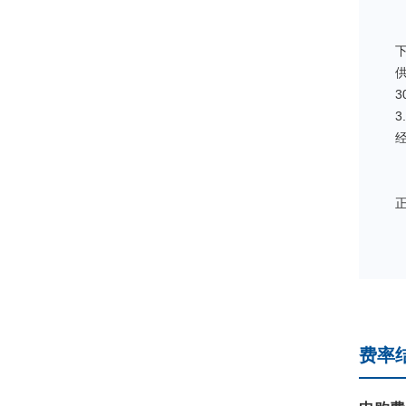
3
费率
工