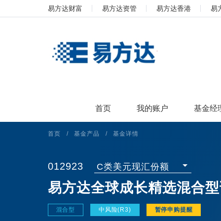
易方达财富
易方达资管
易方达香港
易
首页
我的账户
基金经
首页
/
基金产品
/
基金详情
012923
C类美元现汇份额
易方达全球成长精选混合型证
混合型
中风险(R3)
暂停申购提醒