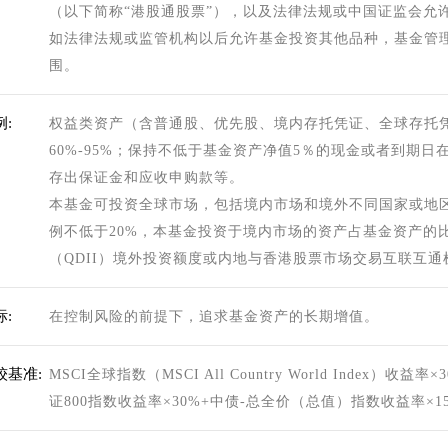
（以下简称“港股通股票”），以及法律法规或中国证监会允
如法律法规或监管机构以后允许基金投资其他品种，基金管
围。
:
权益类资产（含普通股、优先股、境内存托凭证、全球存托
60%-95%；保持不低于基金资产净值5％的现金或者到期
存出保证金和应收申购款等。
本基金可投资全球市场，包括境内市场和境外不同国家或地
例不低于20%，本基金投资于境内市场的资产占基金资产的
（QDII）境外投资额度或内地与香港股票市场交易互联互
:
在控制风险的前提下，追求基金资产的长期增值。
较基准:
MSCI全球指数（MSCI All Country World Inde
证800指数收益率×30%+中债-总全价（总值）指数收益率×1