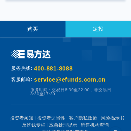
提供固定收益预期的金融工具，当您购买基金
产品时，既可能按持有份额分享基金投资所产
生的收益，也可能承担基金投资所带来的损
失。
购买
定投
基金销售机构根据法规要求对投资者类别、风
险承受能力和基金的风险等级进行划分，并提
出适当性匹配意见。本基金法律文件中涉及基
400-881-8088
服务热线:
金风险特征的表述与基金销售机构对基金的风
险评级可能不一致，您在做出投资决策之前，
service@efunds.com.cn
客服邮箱:
请仔细阅读基金合同、基金招募说明书和基金
服务时间：交易日8:30至22:00，非交易日
产品资料概要等产品法律文件和本风险揭示
8:30至17:30
书，充分认识本基金的风险收益特征和产品特
性，认真考虑本基金存在的各项风险因素，并
投资者须知
投资者适当性
客户隐私政策
风险揭示书
根据自身的投资目的、投资期限、投资经验、
反洗钱专栏
应急处理提示
销售机构查询
资产状况等因素充分考虑自身的风险承受能