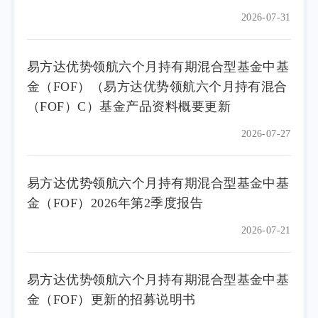
主题基金以及相关ETF的比重，以规避短期利
2026-07-31
率上行与美元走强风险。同时密切跟踪
GVZ（黄金波动率指数）等指标，等待波动率
回落至低位后择机增持。
易方达优势领航六个月持有期混合型基金中基
本基金重视投资者获得感，依托易方达内
金（FOF）（易方达优势领航六个月持有混合
部丰富的产品线与专业的投研支持，通过多策
（FOF）C）基金产品资料概要更新
略分散配置，努力降低单一风格回撤风险。我
2026-07-27
们将继续深耕内部基金研究与资产配置，感谢
各位持有人的信任与陪伴。
易方达优势领航六个月持有期混合型基金中基
金（FOF）2026年第2季度报告
2026-07-21
易方达优势领航六个月持有期混合型基金中基
金（FOF）更新的招募说明书