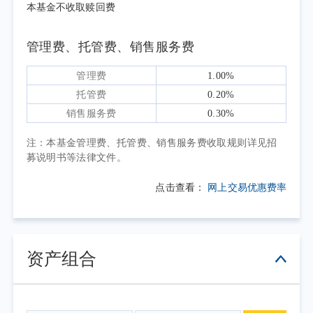
块在AI叙事和大厂不断攀升的资本开支驱动下
本基金不收取赎回费
连续创出新高。然而，全市场个股涨跌幅中位
数仅为-14.99%，上涨股票比例仅约32%。
管理费、托管费、销售服务费
大宗商品方面，布伦特原油自高位持续回
管理费
1.00%
调。地缘政治溢价几乎归零，市场实际上在将
托管费
0.20%
美伊临时停火当作永久协议来定价。与此同
销售服务费
0.30%
时，黄金经历了堪称"灾难性"的抛售——二季
度下跌约14%，创2013年以来最大季度跌幅。
注：本基金管理费、托管费、销售服务费收取规则详见招
募说明书等法律文件。
新任美联储主席沃什6月首秀释放强硬鹰派信
号，点阵图显示半数官员预计年内加息，10年
点击查看：
网上交易优惠费率
期美债收益率攀升至4.67%，实际利率上行叠加
美元走强，对黄金构成双重打击。
债券市场方面，中外国债利率走势分化明
资产组合
显。30年期美债收益率一度突破5%，创2007年
以来新高；而中国10年期国债收益率维持在
1.74%至1.78%区间窄幅波动，中美利差扩大至