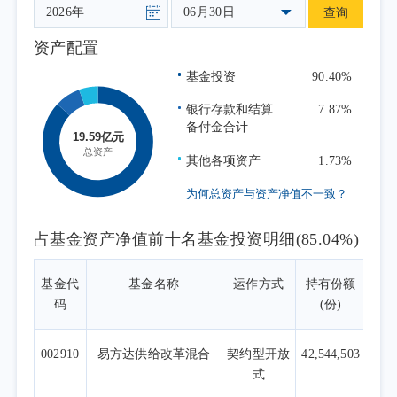
约292个基点。
06月30日
查询
整体来看，二季度市场主题从一季度的"地
资产配置
缘风险+滞胀担忧"切换至"AI全面通胀+地缘溢
基金投资
90.40%
价消退"的复杂组合，全球风险资产呈现高共
识、高拥挤、高波动的"三高"特征。
银行存款和结算
7.87%
备付金合计
本基金作为主要投资于易方达旗下内部基
金的FOF产品，坚持“内部优选+资产配置”的投
其他各项资产
1.73%
资框架。在战略层面，我们长期看好三大方
为何总资产与资产净值不一致？
向：人工智能产业的趋势兑现、资源品供给约
束下的价值重估、黄金作为货币体系重构的对
占基金资产净值前十名基金投资明细(85.04%)
冲工具。在战术层面，二季度我们围绕三个核
心操作进行了审慎调整：维持成长仓位但强化
基金代
基金名称
运作方式
持有份额
占
码
(份)
尾部风险管理、逐步将部分海外算力仓位转向
国产算力、战术性降低有色金属与黄金相关配
002910
易方达供给改革混合
契约型开放
42,544,503
置比例。
式
本基金主要通过配置易方达内部优秀主动