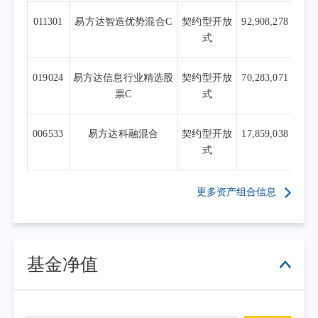
管理基金及相关ETF来实现上述逻辑。
011301
易方达智造优势混合C
契约型开放
92,908,278
一、股票仓位：维持成长配置，强化尾部
式
风险管理
二季度全球风险资产呈现高度拥挤的特
019024
易方达信息行业精选股
契约型开放
70,283,071
征。
票C
式
科创50、费城半导体、韩国、台湾指数呈
现出极强的相关性，300成长和标普500相关系
006533
易方达科融混合
契约型开放
17,859,038
数快速升高至历史高位，而与价值相关系数下
式
降至十年低点。这种跨资产、跨策略的高度趋
同，既反映了底层宏观叙事的统一性，也是机
更多资产组合信息
构化、被动化、量化策略普及、情绪高涨的结
果。中、美、韩市场交易额前10%的公司基本
属于AI主线。
基金净值
学术研究和实证分析均表明，拥挤交易长
期跑赢市场，但尾部风险明显加大——高拥挤
股票在危机期间累计异常回报大幅为负，且显