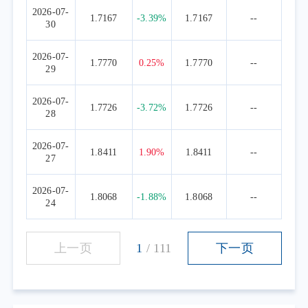
基于上述判断，二季度我们维持了AI相关
2026-07-
1.7167
-3.39%
1.7167
--
30
方向的高配置比例。但在结构上，我们观察到
国产算力正在迎来历史性拐点，因此逐步将部
2026-07-
1.7770
0.25%
1.7770
--
分海外算力仓位转向国产算力：
29
第一，芯片解耦趋势深化，国产芯片放量
2026-07-
路径愈发清晰。
1.7726
-3.72%
1.7726
--
28
第二，国产芯片市场份额实现历史性突
破。
2026-07-
1.8411
1.90%
1.8411
--
27
第三，推理算力成为AI算力投入的核心增
量来源。
2026-07-
1.8068
-1.88%
1.8068
--
因此，二季度我们在维持AI整体高配的基
24
础上，逐步将部分海外算力仓位向国产算力方
向转移。在易方达内部的科技主题基金中，增
上一页
1
/
111
下一页
加了布局国产算力方向的基金品种。
三、黄金与有色：短期降低配置，长期看
多逻辑不变