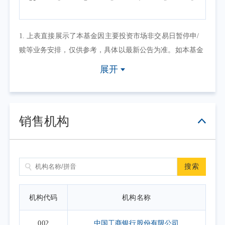
1. 上表直接展示了本基金因主要投资市场非交易日暂停申/
赎等业务安排，仅供参考，具体以最新公告为准。如本基金
因其他原因暂停申/赎等业务或有其他交易状态限制的，可点
展开
击具体日期查看，具体业务办理以相关公告为准。
2. 上表默认展示一个自然月的开放日安排，如需要查询本基
金其他月份开放日安排，可点击右上角的日历选择相应的时
销售机构
间区间。
搜索
机构代码
机构名称
002
中国工商银行股份有限公司