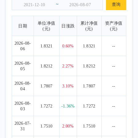
著低于低拥挤股票。
~
查询
基于上述判断，二季度我们维持了对A股
科技的高比例配置，易方达内部的科技主题基
单位净值
累计净值
资产净值
日期
日涨跌
金仍为组合核心仓位。但在组合管理上强化了
(元)
(元)
(元)
尾部风险防范，作为本基金二季度权益型基金
2026-08-
操作的核心思路——不因拥挤而轻易离场，但
1.8321
0.60%
1.8321
--
06
为每一种可能的尾部情景做好预案。
二、AI方向：维持高配，结构性从海外算
2026-08-
1.8212
2.27%
1.8212
--
05
力转向国产算力
本基金对AI产业的长期判断不变。过去三
2026-08-
1.7807
3.10%
1.7807
--
年，AI模型的每一次重大技术突破都精准引爆
04
了产业链上新的硬件短缺环节：从2023年的
2026-08-
GPU，到2024年初的交换机芯片，到2024年底
1.7272
-1.36%
1.7272
--
03
的存储，再到2025年底的CPU。2026年，随着
CPU需求爆发叠加传统行业补库，全面通胀已
2026-07-
1.7510
2.00%
1.7510
--
31
从结构性走向全局性。