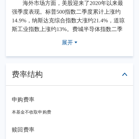
海外市场方面，美股迎来了2020年以来最
强季度表现。标普500指数二季度累计上涨约
14.9%，纳斯达克综合指数大涨约21.4%，道琼
斯工业指数上涨约13%。费城半导体指数二季
度飙升约88%，创下该指数有史以来最佳单季
展开
纪录。AI产业链的全面通胀是核心驱动力——
美光科技单季暴涨242%，AMD上涨186%。企
业盈利韧性同样构成支撑，约85%的标普500成
分股公司超出一季度盈利预期，为2021年以来
费率结构
最高比例。
A股方面，K型分化进一步加剧。科创50上
半年涨幅高达64.25%，创业板指上涨35.58%，
申购费率
而上证指数仅上涨3.16%，上证50甚至小幅下跌
本基金不收取申购费
1.38%。AI算力链的烈火烹油与传统经济的寒气
逼人形成鲜明对照。CPO（共封装光学）、
赎回费率
PCB（印制电路板）、存储、半导体等硬件板