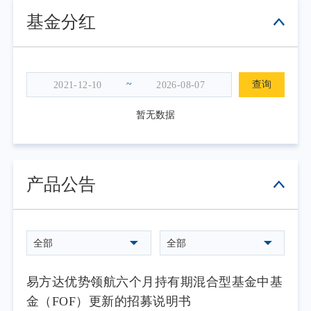
二季度黄金及有色金属板块遭遇重创。下
基金分红
跌的核心驱动在于美联储货币政策预期的根本
性转变。沃什首秀释放鹰派信号后，市场对加
息预期显著升温，10年期美债收益率随之攀
升。实际利率上行叠加美元走强，对黄金构成
~
查询
双重压力。此外，黄金ETF购金量在2026年持
暂无数据
续为负，供需趋于平衡后实际利率重回黄金定
价框架。
但本基金对黄金的长期看多逻辑并未改
产品公告
变：全球央行持续购金、美元信用裂痕扩大、
中国央行增持空间巨大。我们认为二季度的下
跌更多是利率预期冲击下的阶段性调整，而非
长期牛市的终结。若油价长期维持高位或地缘
全部
全部
风险再度升温，市场逻辑将从“加息压制”切换
至“滞胀受益”，黄金有望迎来新一轮上行。
易方达优势领航六个月持有期混合型基金中基
因此，二季度我们战术性降低了资源行业
金（FOF）更新的招募说明书