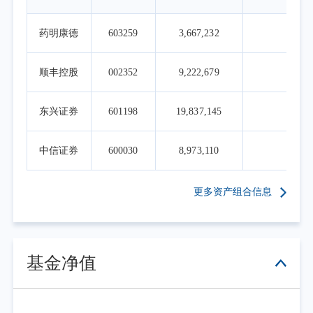
报包含了一定的利率下行带来的资本利得收
益。从市场指数来看，久期更长但超长利率债
药明康德
603259
3,667,232
1.6
占比更高的中债综合财富指数2026年二季度的
收益率为1.19%，其中票息收益贡献了0.46%，
顺丰控股
002352
9,222,679
1.0
资本利得收益贡献了0.73%；而久期短一些但信
用债占比更多的中债优选投资级信用债财富指
东兴证券
601198
19,837,145
0.9
数的收益率为1.01%，其中票息收益贡献
0.44%，资本利得收益贡献0.57%。
中信证券
600030
8,973,110
0.9
操作上本组合积极进行久期和债券结构调
整。组合久期在4月份经济数据下行后拉长至超
更多资产组合信息
配基准，并跟随利率上行逐步增加超配幅度。
结构上，组合从对中间期限品种的超配逐步转
向对中长端品种的超配，类属资产配置上继续
基金净值
超配二永债。组合股票仓位保持了偏高的配
置，可转债仓位保持低配，并积极进行个股和
个券的调整。整体而言，组合本季度延续了原