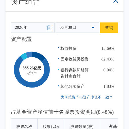
资产组合
数明显强于传统宽基指数；而消费、农林牧
渔、商贸零售等内需相关板块表现偏弱，与经
济基本面“内弱外强”和行业景气分化的特征一
致。可转债跟随权益市场震荡运行，中证转债
06月30日
查询
指数二季度上涨3.7%。债券市场方面，二季度
资产配置
市场主线由资金面宽松、基本面偏弱和机构配
权益投资
15.69%
置需求共同驱动，收益率呈现震荡下行走势。4
月至5月，经济数据走弱推动长端利率下行，10
固定收益类投资
82.43%
年国债收益率一度降至1.70%附近，30年国债收
银行存款和结算
0.04%
益率最低降至2.19%；进入6月后，受政府债供
备付金合计
给、止盈盘和政策预期扰动影响，长端利率从
其他各项资产
1.83%
低位回升，转入窄幅震荡行情。总体看，二季
为何总资产与资产净值不一致？
度10年国债收益率下行8BP，10年国开债收益
率下行17BP，5年二级资本债收益率下行
占基金资产净值前十名股票投资明细(8.48%)
18BP，30年国债收益率下行12BP。
本期债券市场收益率下行，组合持有期回
股票名称
股票代码
股票数量(股)
占基金资