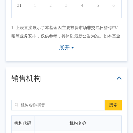
31
1
2
3
4
5
6
1. 上表直接展示了本基金因主要投资市场非交易日暂停申/
赎等业务安排，仅供参考，具体以最新公告为准。如本基金
因其他原因暂停申/赎等业务或有其他交易状态限制的，可点
展开
击具体日期查看，具体业务办理以相关公告为准。
2. 上表默认展示一个自然月的开放日安排，如需要查询本基
金其他月份开放日安排，可点击右上角的日历选择相应的时
销售机构
间区间。
搜索
机构代码
机构名称