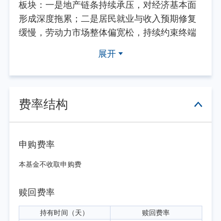
板块：一是地产链条持续承压，对经济基本面
形成深度拖累；二是居民就业与收入预期修复
缓慢，劳动力市场整体偏宽松，持续约束终端
消费复苏及居民部门融资意愿；三是企业盈利
展开
预期偏弱、投资信心不足，叠加财政支出节奏
不及预期，加大了经济下行压力。整体而言，
本季度出口的较强韧性一定程度上对冲了内需
走弱的压力，托底整体总需求。
费率结构
经济结构性分化态势在二季度进一步强
化，呈现典型的K型格局。一方面，AI相关产
业维持高速增长，产业链部分细分赛道供需格
申购费率
局偏紧，产品价格出现明显上行，成为经济增
本基金不收取申购费
长的核心亮点；另一方面，AI产业的增长外溢
效应相对有限，传统非AI领域复苏乏力、景气
赎回费率
度持续偏弱，进一步拉大行业与产业间的景气
差距，加剧了整体经济的结构性分化。
持有时间（天）
赎回费率