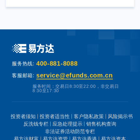
带来的个别风险。基金不同于银行储蓄等能够
提供固定收益预期的金融工具，当您购买基金
产品时，既可能按持有份额分享基金投资所产
生的收益，也可能承担基金投资所带来的损
失。
基金销售机构根据法规要求对投资者类别、风
400-881-8088
险承受能力和基金的风险等级进行划分，并提
服务热线:
出适当性匹配意见。本基金法律文件中涉及基
service@efunds.com.cn
客服邮箱:
金风险特征的表述与基金销售机构对基金的风
服务时间：交易日8:30至22:00，非交易日
险评级可能不一致，您在做出投资决策之前，
8:30至17:30
请仔细阅读基金合同、基金招募说明书和基金
产品资料概要等产品法律文件和本风险揭示
书，充分认识本基金的风险收益特征和产品特
投资者须知
投资者适当性
客户隐私政策
风险揭示书
反洗钱专栏
应急处理提示
销售机构查询
性，认真考虑本基金存在的各项风险因素，并
非法证券活动防范专栏
根据自身的投资目的、投资期限、投资经验、
易方达财富
易方达资管
易方达香港
易方达资本