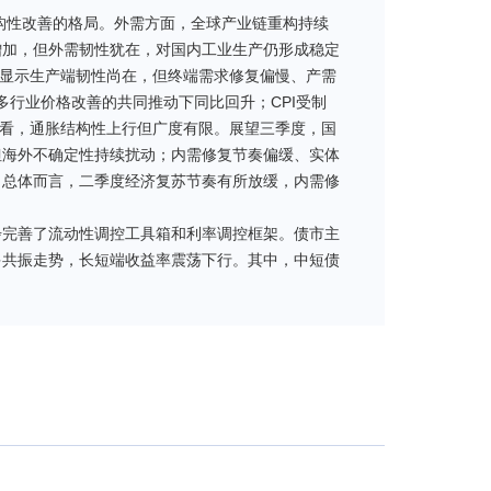
结构性改善的格局。外需方面，全球产业链重构持续
增加，但外需韧性犹在，对国内工业生产仍形成稳定
，显示生产端韧性尚在，但终端需求修复偏慢、产需
多行业价格改善的共同推动下同比回升；CPI受制
体来看，通胀结构性上行但广度有限。展望三季度，国
但海外不确定性持续扰动；内需修复节奏偏缓、实体
。总体而言，二季度经济复苏节奏有所放缓，内需修
步完善了流动性调控工具箱和利率调控框架。债市主
多共振走势，长短端收益率震荡下行。其中，中短债
率最低达1.43%；6月在流动性超预期收敛以及资
至1.47%。长债在4-5月受宽松资金面、地缘风险
资金面预期修正叠加交易盘止盈需求增加，10年期国
势。
要配置资产，积极参与市场交易。根据市场环境和规
。总体来看，组合二季度在保障投资者流动性需求的