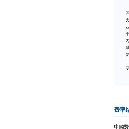
费率
申购费