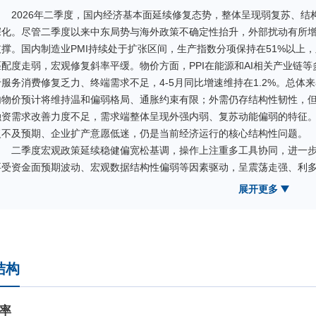
2026年二季度，国内经济基本面延续修复态势，整体呈现弱复苏、
深化。尽管二季度以来中东局势与海外政策不确定性抬升，外部扰动有所
支撑。国内制造业PMI持续处于扩张区间，生产指数分项保持在51%以上
匹配度走弱，宏观修复斜率平缓。物价方面，PPI在能源和AI相关产业链等
于服务消费修复乏力、终端需求不足，4-5月同比增速维持在1.2%。总
内物价预计将维持温和偏弱格局、通胀约束有限；外需仍存结构性韧性，
融资需求改善力度不足，需求端整体呈现外强内弱、复苏动能偏弱的特征
复不及预期、企业扩产意愿低迷，仍是当前经济运行的核心结构性问题。
二季度宏观政策延续稳健偏宽松基调，操作上注重多工具协同，进一
要受资金面预期波动、宏观数据结构性偏弱等因素驱动，呈震荡走强、利
在4-5月受资金宽松和短端供需影响震荡下行，1年期AAA评级同业存单收益
展开更多
金面预期修正下有所修复，截至二季度末，1年期AAA评级同业存单收益率收
缓和叠加偏弱的基本面影响走强，10年期国债收益率最低达1.70%；6月
债收益率小幅上行至1.73%。整体来看，二季度收益率曲线延续陡峭化态
操作方面，报告期内本基金以同业存单、同业存款、短期逆回购为主
结构
模变化，组合平衡风险和收益，调整资产品种配置、期限布局和杠杆水平
同时，创造了较为稳健的投资收益。
率