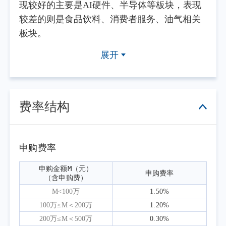
现较好的主要是AI硬件、半导体等板块，表现
较差的则是食品饮料、消费者服务、油气相关
板块。
2026年二季度军工指数相对大盘指数跑
展开
输，核心原因是今年军工国内需求还在筑底阶
段，上市公司盈利端承受一定压力。
本基金积极寻找投资机会，并认为军工板
块未来将呈现以下乐观的结构性变化：（1）国
费率结构
内军工产业链不少上市公司积极参与到AI硬件
供应链，寻找传统军工主业以外的第二产业；
（2）飞机与燃机产业链：中国国产大飞机以及
申购费率
商用发动机快速进步，逐步具备商业化潜力。
申购金额M（元）

申购费率
全球民航以及AI驱动的燃气轮机景气上行带来
（含申购费）
产业转移，为上市公司业绩带来积极变化；
M<100万
1.50%
（3）造船产业景气度持续回升，相关上市公司
100万≤M＜200万
1.20%
订单景气度高企。（4）军贸：中国军工产业链
200万≤M＜500万
0.30%