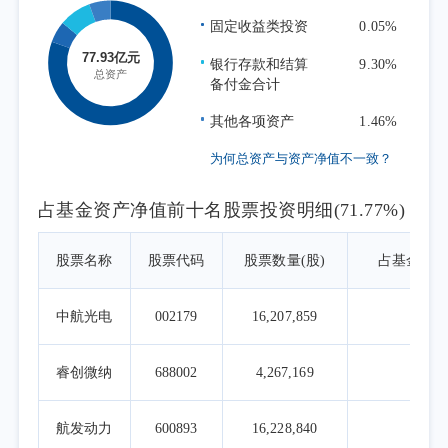
固定收益类投资
0.05%
银行存款和结算
9.30%
备付金合计
其他各项资产
1.46%
为何总资产与资产净值不一致？
占基金资产净值前十名股票投资明细(71.77%)
股票名称
股票代码
股票数量(股)
占基金资
中航光电
002179
16,207,859
9.7
睿创微纳
688002
4,267,169
8.5
航发动力
600893
16,228,840
8.0