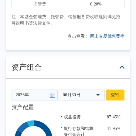
我们不会尝试预测市场风格何时切换，而
托管费
0.20%
会持续比较价格与基本面之间的关系。巴菲特
注：本基金管理费、托管费、销售服务费收取规则详见招
在1999年太阳谷演讲中曾提醒，投资者整体最
募说明书等法律文件。
终无法从企业中获得超过企业自身盈利能力的
点击查看：
网上交易优惠费率
回报；好的技术趋势，并不必然等同于好的投
资回报。对组合管理而言，重要的不是判断哪
一种叙事最有吸引力，而是判断当前价格是否
已经充分反映甚至透支了未来。
资产组合
展望未来，宏观经济大概率仍将在低位徘
徊，消费恢复也可能较为缓慢。市场结构性分
化或将延续，但部分高质量公司过低的估值和
06月30日
查询
预期，也正在提供更有吸引力的长期回报基
础。我们将继续坚持既定框架，在控制组合风
资产配置
险的前提下，配置具备长期竞争优势、能够持
权益投资
87.45%
续创造自由现金流、且估值中已经反映较多悲
银行存款和结算
11.95%
观预期的优质企业。
备付金合计