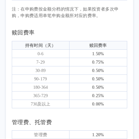
很多行业的效率和竞争格局。但投资仍然需要
注：在申购费按金额分档的情况下，如果投资者多次申
区分产业趋势和股票回报。部分相关公司当前
购，申购费适用单笔申购金额所对应的费率。
估值已经包含了非常乐观的远期假设，未来回
报对业绩兑现节奏和市场情绪的依赖明显上
赎回费率
升。与此同时，一些短期经营承压但长期竞争
持有时间（天）
赎回费率
力仍然稳定的高质量公司，估值和预期已处于
0-6
1.50%
极度悲观状态。两类资产之间的风险收益特
7-29
0.75%
征，正在发生明显分化。
30-89
0.50%
报告期内，基金持仓结构整体保持稳定，
90-179
0.50%
主要分布于食品饮料、石油开采、有色金属、
180-364
0.50%
化工、饲料、交通运输等领域，行业配置较为
365-729
0.25%
均衡，个股有小幅调整。组合寻找投资机会的
730及以上
0.00%
方式没有变化：优先选择长期现金流可见性较
强、竞争优势清晰、估值具备安全边际的公
管理费、托管费
司；对于主要依靠远期叙事支撑、估值容错空
间不足的方向，仍然保持谨慎。
管理费
1.20%