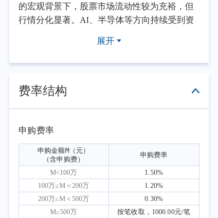
的宏观背景下，股票市场流动性较为充裕，但
行情分化显著。AI、半导体等方向持续受到资
金追逐，部分资产定价呈现极致化、泡沫化特
展开
征；而传统产业和消费相关资产表现低迷，市
场预期处于较低位置。到季度末，沪深300指数
收于4979点，单季度上涨11.90%。
本基金的投资目标是实现中长期稳健回
费率结构
报。我们始终认为，投资的本质不是在波动中
寻找机会，而是在不确定性中进行合理定价。
优质的商业模式与清晰的竞争壁垒，是企业长
申购费率
期创造现金流的基础；能力圈与安全边际，则
申购金额M（元）

申购费率
是我们控制风险的前提。组合构建始终围绕这
（含申购费）
一框架展开，不因市场风格变化而偏离。
M<100万
1.50%
二季度市场最突出的变化，是资金进一步
100万≤M＜200万
1.20%
向少数高景气方向集中。我们尊重市场对AI创
200万≤M＜500万
0.30%
新的判断，AI确实正在改变世界，也可能重塑
M≥500万
按笔收取，1000.00元/笔