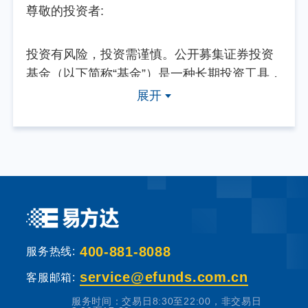
尊敬的投资者:
投资有风险，投资需谨慎。公开募集证券投资
基金（以下简称“基金”）是一种长期投资工具，
其主要功能是分散投资，降低投资单一证券所
展开
带来的个别风险。基金不同于银行储蓄等能够
提供固定收益预期的金融工具，当您购买基金
产品时，既可能按持有份额分享基金投资所产
生的收益，也可能承担基金投资所带来的损
失。
基金销售机构根据法规要求对投资者类别、风
400-881-8088
险承受能力和基金的风险等级进行划分，并提
服务热线:
出适当性匹配意见。本基金法律文件中涉及基
service@efunds.com.cn
客服邮箱:
金风险特征的表述与基金销售机构对基金的风
服务时间：交易日8:30至22:00，非交易日