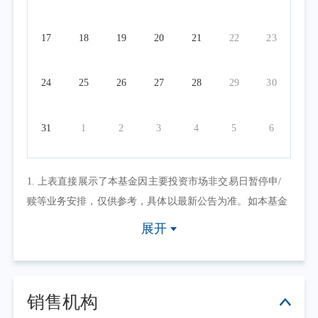
17
18
19
20
21
22
23
24
25
26
27
28
29
30
31
1
2
3
4
5
6
1. 上表直接展示了本基金因主要投资市场非交易日暂停申/
赎等业务安排，仅供参考，具体以最新公告为准。如本基金
因其他原因暂停申/赎等业务或有其他交易状态限制的，可点
展开
击具体日期查看，具体业务办理以相关公告为准。
2. 上表默认展示一个自然月的开放日安排，如需要查询本基
金其他月份开放日安排，可点击右上角的日历选择相应的时
销售机构
间区间。