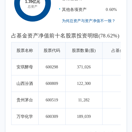
其他各项资产
0.60%
为何总资产与资产净值不一致？
占基金资产净值前十名股票投资明细(78.62%)
股票名称
股票代码
股票数量(股)
占基金资
安琪酵母
600298
371,026
9.8
山西汾酒
600809
122,300
9.8
贵州茅台
600519
11,282
9.8
万华化学
600309
189,039
9.4