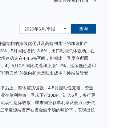
基金经理资料详情
查询
2026年6月/季报
于外需结构的持续优化以及高端制造业的加速扩产。
8%，5月同比增长13.8%，出口动能总体强劲。在
速稳定在4-4.5%区间，但相比一季度有所回
、5月CPI同比均温和上涨1.2%，延续低位温和
PPI“剪刀差”的逆向扩大反映出成本向终端传导受
下后上，整体震荡偏强。4-5月流动性充裕，资金
存单利率较一季末下行10BP。进入6月，央行更
，流动性边际收敛，季末同业存单利率从低点回升约
，二季度短端资产在资金面平稳的呵护下，表现出较
要配置资产，积极参与市场行情。根据对经济基本
合风险和收益，灵活调整杠杆和剩余期限。总体来