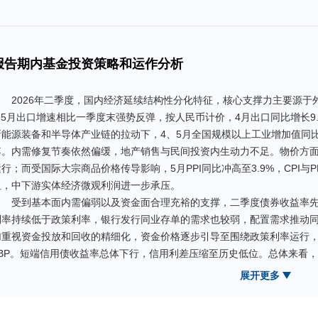
报告期内基金投资策略和运作分析
2026年二季度，国内经济延续结构性分化特征，核心支撑力主要源
4-5月出口增速相比一季度末强势反弹，按人民币计价，4月出口同比增长9.
新能源装备和半导体产业链的拉动下，4、5月全国规模以上工业增加值同比增
落。内需修复节奏依然偏缓，地产销售与民间投资内生动力不足。物价方面，4
运行；而受国际大宗商品价格传导影响，5月PPI同比冲高至3.9%，CPI与
阻，中下游实体经济微观利润进一步承压。
受到基本面内需偏弱以及资金面合理充裕的支撑，二季度债券收益率先
利率持续低于政策利率，银行发行同业存单的需求也较弱，配置需求推动同业
加重视资金投放和回收的精细化，资金价格逐步引导至围绕政策利率运行
5BP。短端信用债收益率总体下行，信用利差压缩至历史低位。总体来看
强的防御属性与扎实的票息配置价值。
展开更多
操作方面，报告期内本基金以同业存单、同业存款、短期逆回购为主
面、政策动态和市场供需等方面的判断，结合基金规模变化情况，平衡组