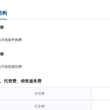
看，组合在保障投资者的流动性需求的同时创造了较稳健的投资收益。
结构
率
金不收取申购费
率
金不收取赎回费
、托管费、销售服务费
管理费
托管费