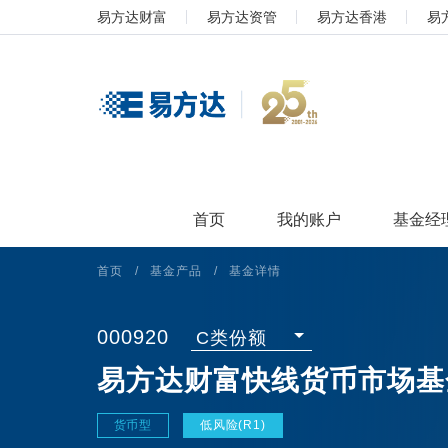
易方达财富
易方达资管
易方达香港
易
首页
我的账户
基金经
首页
/
基金产品
/
基金详情
000920
C类份额
易方达财富快线货币市场基
货币型
低风险(R1)