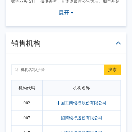
赎等业务安排，仅供参考，具体以最新公告为准。如本基金
因其他原因暂停申/赎等业务或有其他交易状态限制的，可点
展开
击具体日期查看，具体业务办理以相关公告为准。
2. 上表默认展示一个自然月的开放日安排，如需要查询本基
金其他月份开放日安排，可点击右上角的日历选择相应的时
销售机构
间区间。
搜索
机构代码
机构名称
002
中国工商银行股份有限公司
007
招商银行股份有限公司