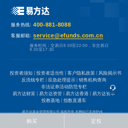
基金销售机构根据法规要求对投资者类别、风
400-881-8088
险承受能力和基金的风险等级进行划分，并提
服务热线:
出适当性匹配意见。本基金法律文件中涉及基
service@efunds.com.cn
客服邮箱:
金风险特征的表述与基金销售机构对基金的风
服务时间：交易日8:30至22:00，非交易日
险评级可能不一致，您在做出投资决策之前，
8:30至17:30
请仔细阅读基金合同、基金招募说明书和基金
产品资料概要等产品法律文件和本风险揭示
书，充分认识本基金的风险收益特征和产品特
投资者须知
投资者适当性
客户隐私政策
风险揭示书
反洗钱专栏
应急处理提示
销售机构查询
性，认真考虑本基金存在的各项风险因素，并
非法证券活动防范专栏
根据自身的投资目的、投资期限、投资经验、
易方达财富
易方达资管
易方达香港
易方达资本
资产状况等因素充分考虑自身的风险承受能
投教基地
指数直通车
力，在了解产品情况及销售适当性意见的基础
易方达基金管理有限公司 版权所有
本网站已支持IPv6
上，理性判断并谨慎做出投资决策。
粤公网安备44010602012967
粤ICP备05013165号
购买
定投