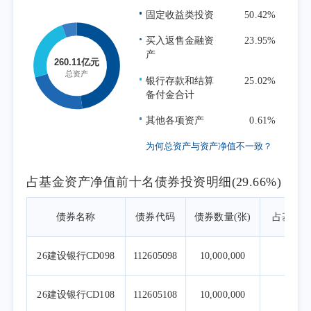
参与市场交易。根据市场环境和规模变化，组
固定收益类投资
50.42%
合平衡风险和收益，调整资产品种配置、期限
布局和杠杆水平。总体来看，组合二季度在保
买入返售金融资
23.95%
产
障投资者流动性需求的同时，创造了较为稳健
的投资收益。
银行存款和结算
25.02%
备付金合计
其他各项资产
0.61%
为何总资产与资产净值不一致？
占基金资产净值前十名债券投资明细(29.66%)
债券名称
债券代码
债券数量(张)
占基金
26建设银行CD098
112605098
10,000,000
4
26建设银行CD108
112605108
10,000,000
4