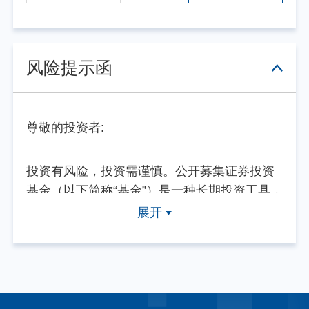
风险提示函
尊敬的投资者:
投资有风险，投资需谨慎。公开募集证券投资
基金（以下简称“基金”）是一种长期投资工具，
其主要功能是分散投资，降低投资单一证券所
展开
带来的个别风险。基金不同于银行储蓄等能够
提供固定收益预期的金融工具，当您购买基金
产品时，既可能按持有份额分享基金投资所产
生的收益，也可能承担基金投资所带来的损
失。