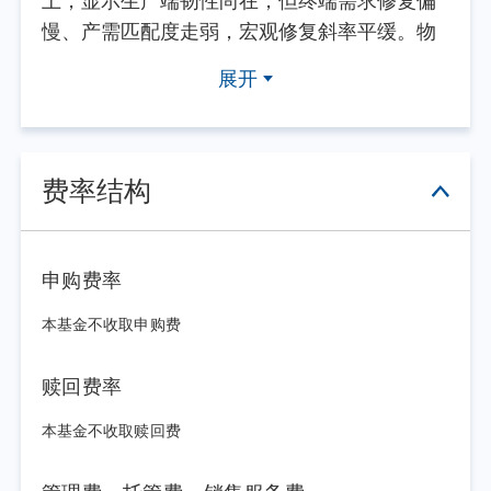
上，显示生产端韧性尚在，但终端需求修复偏
慢、产需匹配度走弱，宏观修复斜率平缓。物
价方面，PPI在能源和AI相关产业链等多行业价
展开
格改善的共同推动下同比回升；CPI受制于服务
消费修复乏力、终端需求不足，4-5月同比增速
维持在1.2%。总体来看，通胀结构性上行但广
度有限。展望三季度，国内物价预计将维持温
费率结构
和偏弱格局、通胀约束有限；外需仍存结构性
韧性，但海外不确定性持续扰动；内需修复节
奏偏缓、实体融资需求改善力度不足，需求端
申购费率
整体呈现外强内弱、复苏动能偏弱的特征。总
本基金不收取申购费
体而言，二季度经济复苏节奏有所放缓，内需
修复不及预期、企业扩产意愿低迷，仍是当前
赎回费率
经济运行的核心结构性问题。
二季度宏观政策延续稳健偏宽松基调，操
本基金不收取赎回费
作上注重多工具协同，进一步完善了流动性调