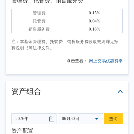
控工具箱和利率调控框架。债市主要受资金面
管理费、托管费、销售服务费
预期波动、宏观数据结构性偏弱等因素驱动，
管理费
0.15%
呈震荡走强、利多共振走势，长短端收益率震
托管费
0.04%
荡下行。其中，中短债在4-5月受资金宽松和短
销售服务费
0.18%
端供需影响震荡下行，1年期AAA评级同业存单
收益率最低达1.43%；6月在流动性超预期收敛
注：本基金管理费、托管费、销售服务费收取规则详见招
募说明书等法律文件。
以及资金面预期修正下有所修复，截至二季度
末，1年期AAA评级同业存单收益率收至
点击查看：
网上交易优惠费率
1.47%。长债在4-5月受宽松资金面、地缘风险
缓和叠加偏弱的基本面影响走强，10年期国债
收益率最低达1.70%；6月资金面预期修正叠加
资产组合
交易盘止盈需求增加，10年期国债收益率小幅
上行至1.73%。整体来看，二季度收益率曲线延
续陡峭化态势。
操作方面，报告期内本基金以同业存单、
06月30日
查询
同业存款、短期逆回购为主要配置资产，积极
资产配置