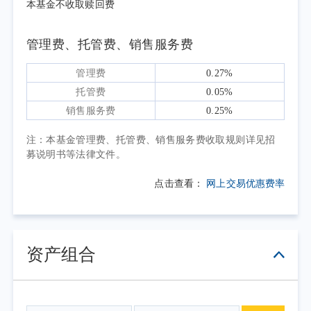
收的精细化，资金价格逐步引导至围绕政策利
本基金不收取赎回费
率运行，流动性边际收敛，季末同业存单利率
从低点回升约5BP。短端信用债收益率总体下
管理费、托管费、销售服务费
行，信用利差压缩至历史低位。总体来看，二
管理费
0.27%
季度短端资产在资金面平稳的呵护下，表现出
托管费
0.05%
较强的防御属性与扎实的票息配置价值。
销售服务费
0.25%
操作方面，报告期内本基金以同业存单、
同业存款、短期逆回购为主要配置资产，积极
注：本基金管理费、托管费、销售服务费收取规则详见招
募说明书等法律文件。
参与市场行情。根据对经济基本面、政策动态
和市场供需等方面的判断，结合基金规模变化
点击查看：
网上交易优惠费率
情况，平衡组合风险和收益，灵活调整杠杆和
剩余期限。总体来看，组合在保障投资者的流
动性需求的同时创造了较稳健的投资收益。
资产组合