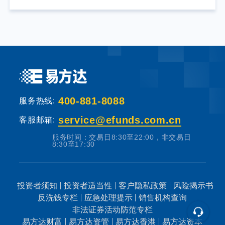
提供固定收益预期的金融工具，当您购买基金
产品时，既可能按持有份额分享基金投资所产
生的收益，也可能承担基金投资所带来的损
失。
基金销售机构根据法规要求对投资者类别、风
400-881-8088
险承受能力和基金的风险等级进行划分，并提
服务热线:
出适当性匹配意见。本基金法律文件中涉及基
service@efunds.com.cn
客服邮箱:
金风险特征的表述与基金销售机构对基金的风
服务时间：交易日8:30至22:00，非交易日
险评级可能不一致，您在做出投资决策之前，
8:30至17:30
请仔细阅读基金合同、基金招募说明书和基金
产品资料概要等产品法律文件和本风险揭示
书，充分认识本基金的风险收益特征和产品特
投资者须知
投资者适当性
客户隐私政策
风险揭示书
反洗钱专栏
应急处理提示
销售机构查询
性，认真考虑本基金存在的各项风险因素，并
非法证券活动防范专栏
根据自身的投资目的、投资期限、投资经验、
易方达财富
易方达资管
易方达香港
易方达资本