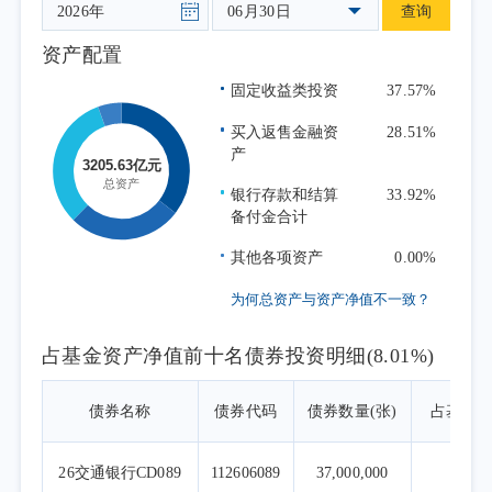
06月30日
查询
资产配置
固定收益类投资
37.57%
买入返售金融资
28.51%
产
银行存款和结算
33.92%
备付金合计
其他各项资产
0.00%
为何总资产与资产净值不一致？
占基金资产净值前十名债券投资明细(8.01%)
债券名称
债券代码
债券数量(张)
占基金
26交通银行CD089
112606089
37,000,000
1