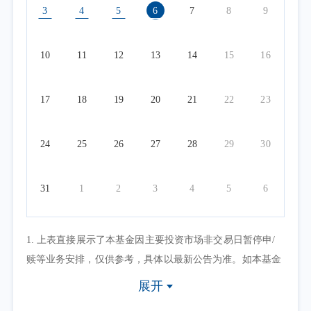
3
4
5
6
7
8
9
10
11
12
13
14
15
16
17
18
19
20
21
22
23
24
25
26
27
28
29
30
31
1
2
3
4
5
6
1. 上表直接展示了本基金因主要投资市场非交易日暂停申/
赎等业务安排，仅供参考，具体以最新公告为准。如本基金
因其他原因暂停申/赎等业务或有其他交易状态限制的，可点
展开
击具体日期查看，具体业务办理以相关公告为准。