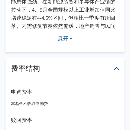
能总体强劲。在新能源装备和半导体产业链的
拉动下，4、5月全国规模以上工业增加值同比
增速稳定在4-4.5%区间，但相比一季度有所回
落。内需修复节奏依然偏缓，地产销售与民间
投资内生动力不足。物价方面，4、5月CPI同比
展开
均温和上涨1.2%，延续低位温和运行；而受国
际大宗商品价格传导影响，5月PPI同比冲高至
3.9%，CPI与PPI“剪刀差”的逆向扩大反映出成
本向终端传导受阻，中下游实体经济微观利润
费率结构
进一步承压。
受到基本面内需偏弱以及资金面合理充裕
的支撑，二季度债券收益率先下后上，整体震
申购费率
荡偏强。4-5月流动性充裕，资金利率持续低于
本基金不收取申购费
政策利率，银行发行同业存单的需求也较弱，
配置需求推动同业存单利率较一季末下行
赎回费率
10BP。进入6月，央行更加重视资金投放和回