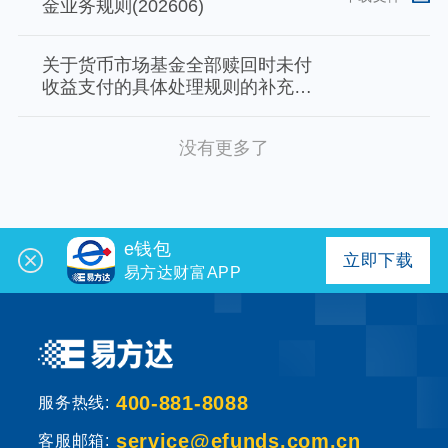
金业务规则(202606)
个人养老金
关于货币市场基金全部赎回时未付
投资顾问
收益支付的具体处理规则的补充说
明
关于我们
没有更多了
我的账户
e钱包
立即下载
客服中心
易方达财富APP
English
400-881-8088
服务热线:
service@efunds.com.cn
客服邮箱: