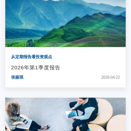
个人养老金
从定期报告看投资观点
投资顾问
关于我们
从定期报告看投资观点
我的账户
2026年第1季度报告
张振琪
2026-04-22
客服中心
English