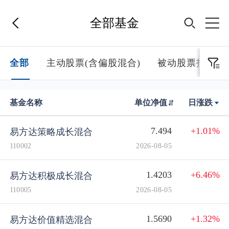
全部基金
首页
全部
主动股票(含偏股混合)
被动股票指数
基金经理
基金名称
单位净值
日涨跌
基金产品
7.494
+1.01%
易方达策略成长混合
110002
2026-08-05
指数专区
1.4203
+6.46%
易方达积极成长混合
110005
2026-08-05
FOF
1.5690
+1.32%
易方达价值精选混合