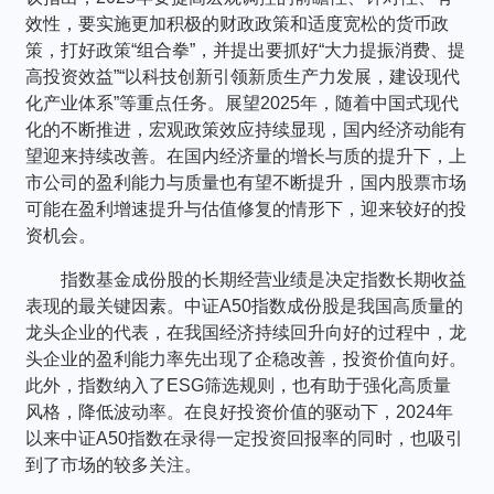
个人养老金
效性，要实施更加积极的财政政策和适度宽松的货币政
策，打好政策“组合拳”，并提出要抓好“大力提振消费、提
高投资效益”“以科技创新引领新质生产力发展，建设现代
投资顾问
化产业体系”等重点任务。展望2025年，随着中国式现代
化的不断推进，宏观政策效应持续显现，国内经济动能有
关于我们
望迎来持续改善。在国内经济量的增长与质的提升下，上
市公司的盈利能力与质量也有望不断提升，国内股票市场
可能在盈利增速提升与估值修复的情形下，迎来较好的投
我的账户
资机会。
指数基金成份股的长期经营业绩是决定指数长期收益
客服中心
表现的最关键因素。中证A50指数成份股是我国高质量的
龙头企业的代表，在我国经济持续回升向好的过程中，龙
头企业的盈利能力率先出现了企稳改善，投资价值向好。
English
此外，指数纳入了ESG筛选规则，也有助于强化高质量
风格，降低波动率。在良好投资价值的驱动下，2024年
以来中证A50指数在录得一定投资回报率的同时，也吸引
到了市场的较多关注。