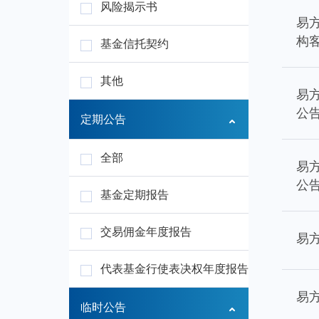
风险揭示书
易
构
基金信托契约
其他
易
公
定期公告
全部
易
公
基金定期报告
交易佣金年度报告
易
代表基金行使表决权年度报告
易
临时公告