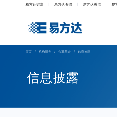
易方达财富
易方达资管
易方达香港
易
首页
/
机构服务
/
公募基金
/
信息披露
信息披露