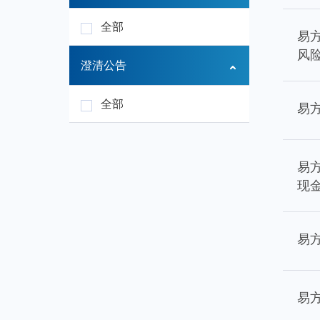
全部
易
风
澄清公告
全部
易
易
现
易
易