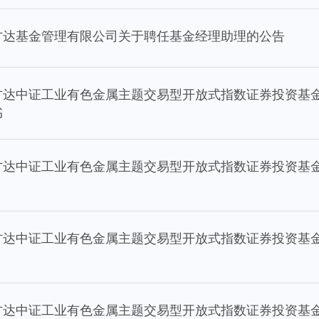
方达基金管理有限公司关于聘任基金经理助理的公告
方达中证工业有色金属主题交易型开放式指数证券投资基
书
方达中证工业有色金属主题交易型开放式指数证券投资基
方达中证工业有色金属主题交易型开放式指数证券投资基
方达中证工业有色金属主题交易型开放式指数证券投资基