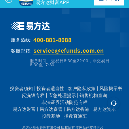
个人养老金
易方达财富APP
投资顾问
400-881-8088
关于我们
服务热线:
service@efunds.com.cn
客服邮箱:
我的账户
服务时间：交易日8:30至22:00，非交易日
8:30至17:30
客服中心
投资者须知
投资者适当性
客户隐私政策
风险揭示书
反洗钱专栏
应急处理提示
销售机构查询
English
非法证券活动防范专栏
易方达财富
易方达资管
易方达香港
易方达资本
投教基地
指数直通车
易方达基金管理有限公司 版权所有
本网站已支持IPv6