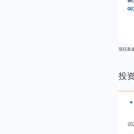
易
00
现任基
投
2