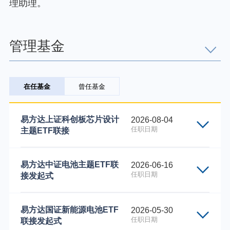
理助理。
个人养老金
投资顾问
管理基金
关于我们
在任基金
曾任基金
我的账户
易方达上证科创板芯片设计
2026-08-04
任职日期
主题ETF联接
客服中心
下属基金类别份额类别的代码
下属基金类别份
易方达中证电池主题ETF联
2026-06-16
English
任职日期
接发起式
027606
易方达上证科创板芯片
A
下属基金类别份额类别的代码
下属基金类别份
易方达国证新能源电池ETF
2026-05-30
027607
易方达上证科创板芯片
任职日期
联接发起式
027494
易方达中证电池主题E
C